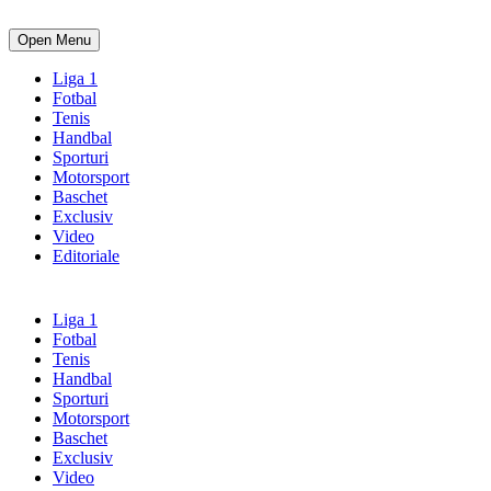
Open Menu
Liga 1
Fotbal
Tenis
Handbal
Sporturi
Motorsport
Baschet
Exclusiv
Video
Editoriale
Liga 1
Fotbal
Tenis
Handbal
Sporturi
Motorsport
Baschet
Exclusiv
Video