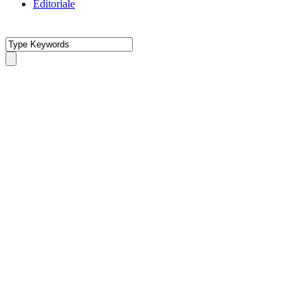
Editoriale