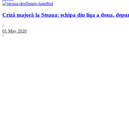
Criză majoră la Steaua: echipa din liga a doua, depun
/
01 May 2026
/
Adrian Gârtan
/
0 Comentarii
Situație alarmantă la CSA Steaua București, unde echipa de handbal mas
Citeste mai mult
Incident de Rasism la Meciul Rapid-Ferencvaros: „Ace
/
04 Feb 2024
/
Cojocaru Ionut
/
0 Comentarii