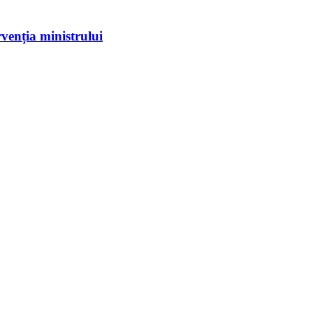
rvenția ministrului
ntă. Formația...