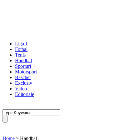
Liga 1
Fotbal
Tenis
Handbal
Sporturi
Motorsport
Baschet
Exclusiv
Video
Editoriale
Home
>
Handbal