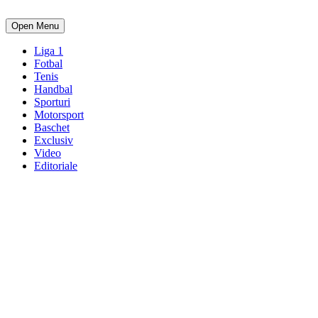
Open Menu
Liga 1
Fotbal
Tenis
Handbal
Sporturi
Motorsport
Baschet
Exclusiv
Video
Editoriale