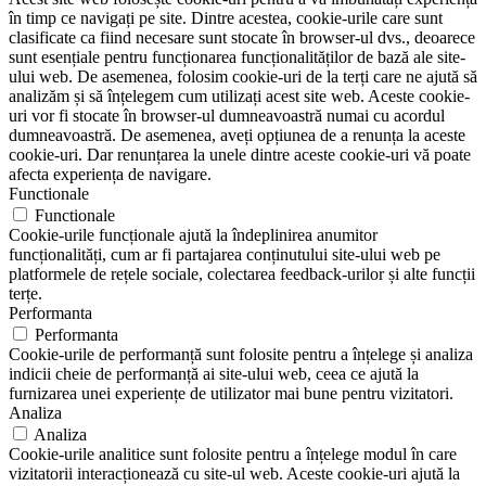
în timp ce navigați pe site. Dintre acestea, cookie-urile care sunt
clasificate ca fiind necesare sunt stocate în browser-ul dvs., deoarece
sunt esențiale pentru funcționarea funcționalităților de bază ale site-
ului web. De asemenea, folosim cookie-uri de la terți care ne ajută să
analizăm și să înțelegem cum utilizați acest site web. Aceste cookie-
uri vor fi stocate în browser-ul dumneavoastră numai cu acordul
dumneavoastră. De asemenea, aveți opțiunea de a renunța la aceste
cookie-uri. Dar renunțarea la unele dintre aceste cookie-uri vă poate
afecta experiența de navigare.
Functionale
Functionale
Cookie-urile funcționale ajută la îndeplinirea anumitor
funcționalități, cum ar fi partajarea conținutului site-ului web pe
platformele de rețele sociale, colectarea feedback-urilor și alte funcții
terțe.
Performanta
Performanta
Cookie-urile de performanță sunt folosite pentru a înțelege și analiza
indicii cheie de performanță ai site-ului web, ceea ce ajută la
furnizarea unei experiențe de utilizator mai bune pentru vizitatori.
Analiza
Analiza
Cookie-urile analitice sunt folosite pentru a înțelege modul în care
vizitatorii interacționează cu site-ul web. Aceste cookie-uri ajută la