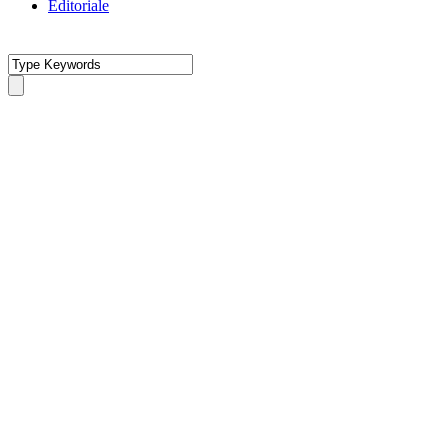
Editoriale