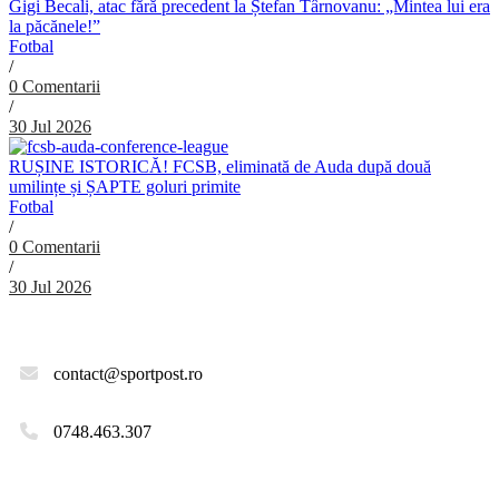
Gigi Becali, atac fără precedent la Ștefan Târnovanu: „Mintea lui era
la păcănele!”
Fotbal
/
0 Comentarii
/
30 Jul 2026
RUȘINE ISTORICĂ! FCSB, eliminată de Auda după două
umilințe și ȘAPTE goluri primite
Fotbal
/
0 Comentarii
/
30 Jul 2026
contact@sportpost.ro
0748.463.307