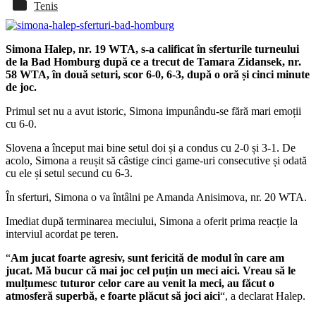
Tenis
Simona Halep, nr. 19 WTA, s-a calificat în sferturile turneului
de la Bad Homburg după ce a trecut de Tamara Zidansek, nr.
58 WTA, în două seturi, scor 6-0, 6-3, după o oră și cinci minute
de joc.
Primul set nu a avut istoric, Simona impunându-se fără mari emoții
cu 6-0.
Slovena a început mai bine setul doi și a condus cu 2-0 și 3-1. De
acolo, Simona a reușit să câstige cinci game-uri consecutive și odată
cu ele și setul secund cu 6-3.
În sferturi, Simona o va întâlni pe Amanda Anisimova, nr. 20 WTA.
Imediat după terminarea meciului, Simona a oferit prima reacție la
interviul acordat pe teren.
“
Am jucat foarte agresiv, sunt fericită de modul în care am
jucat. Mă bucur că mai joc cel puțin un meci aici. Vreau să le
mulțumesc tuturor celor care au venit la meci, au făcut o
atmosferă superbă, e foarte plăcut să joci aici
“, a declarat Halep.