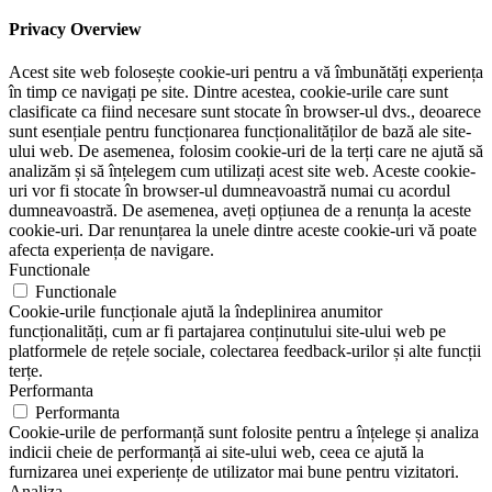
Privacy Overview
Acest site web folosește cookie-uri pentru a vă îmbunătăți experiența
în timp ce navigați pe site. Dintre acestea, cookie-urile care sunt
clasificate ca fiind necesare sunt stocate în browser-ul dvs., deoarece
sunt esențiale pentru funcționarea funcționalităților de bază ale site-
ului web. De asemenea, folosim cookie-uri de la terți care ne ajută să
analizăm și să înțelegem cum utilizați acest site web. Aceste cookie-
uri vor fi stocate în browser-ul dumneavoastră numai cu acordul
dumneavoastră. De asemenea, aveți opțiunea de a renunța la aceste
cookie-uri. Dar renunțarea la unele dintre aceste cookie-uri vă poate
afecta experiența de navigare.
Functionale
Functionale
Cookie-urile funcționale ajută la îndeplinirea anumitor
funcționalități, cum ar fi partajarea conținutului site-ului web pe
platformele de rețele sociale, colectarea feedback-urilor și alte funcții
terțe.
Performanta
Performanta
Cookie-urile de performanță sunt folosite pentru a înțelege și analiza
indicii cheie de performanță ai site-ului web, ceea ce ajută la
furnizarea unei experiențe de utilizator mai bune pentru vizitatori.
Analiza