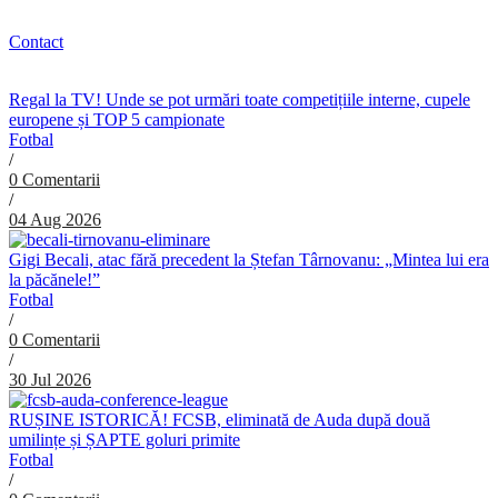
Contact
Regal la TV! Unde se pot urmări toate competițiile interne, cupele
europene și TOP 5 campionate
Fotbal
/
0 Comentarii
/
04 Aug 2026
Gigi Becali, atac fără precedent la Ștefan Târnovanu: „Mintea lui era
la păcănele!”
Fotbal
/
0 Comentarii
/
30 Jul 2026
RUȘINE ISTORICĂ! FCSB, eliminată de Auda după două
umilințe și ȘAPTE goluri primite
Fotbal
/