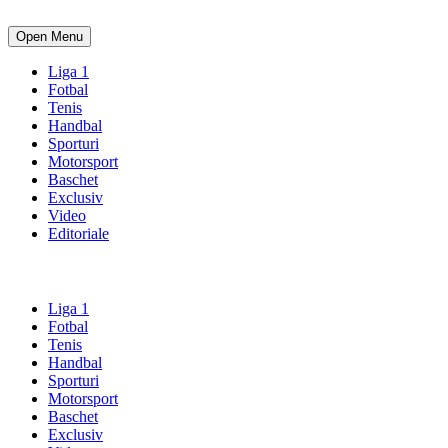
Open Menu
Liga 1
Fotbal
Tenis
Handbal
Sporturi
Motorsport
Baschet
Exclusiv
Video
Editoriale
Liga 1
Fotbal
Tenis
Handbal
Sporturi
Motorsport
Baschet
Exclusiv