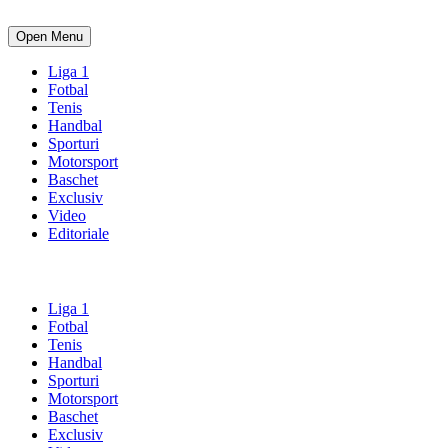
Open Menu
Liga 1
Fotbal
Tenis
Handbal
Sporturi
Motorsport
Baschet
Exclusiv
Video
Editoriale
Liga 1
Fotbal
Tenis
Handbal
Sporturi
Motorsport
Baschet
Exclusiv