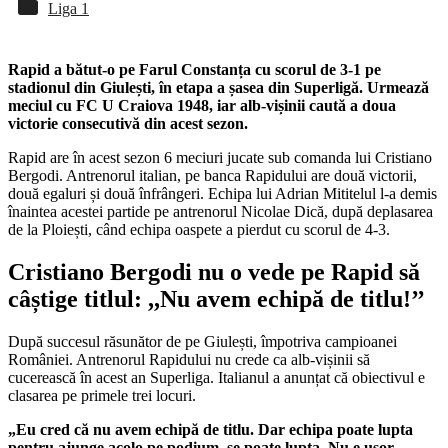
Liga 1
Rapid a bătut-o pe Farul Constanța cu scorul de 3-1 pe
stadionul din Giulești, în etapa a șasea din Superligă. Urmează
meciul cu FC U Craiova 1948, iar alb-vișinii caută a doua
victorie consecutivă din acest sezon.
Rapid are în acest sezon 6 meciuri jucate sub comanda lui Cristiano
Bergodi. Antrenorul italian, pe banca Rapidului are două victorii,
două egaluri și două înfrângeri. Echipa lui Adrian Mititelul l-a demis
înaintea acestei partide pe antrenorul Nicolae Dică, după deplasarea
de la Ploiești, când echipa oaspete a pierdut cu scorul de 4-3.
Cristiano Bergodi nu o vede pe Rapid să
câștige titlul: ,,Nu avem echipă de titlu!’’
După succesul răsunător de pe Giulești, împotriva campioanei
României. Antrenorul Rapidului nu crede ca alb-vișinii să
cucerească în acest an Superliga. Italianul a anunțat că obiectivul e
clasarea pe primele trei locuri.
„Eu cred că nu avem echipă de titlu. Dar echipa poate lupta
pentru ajunge acolo pe podium, se poate lupta. Nu e ușor,