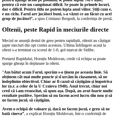
pentru că este un campionat dificil. Se poate în primele locuri,
dar e dificil. Pentru titlu ne putem lupta anul viitor. Știți cum e,
e un ciclu. Farul are jucători buni, s-a văzut ce au făcut cu acel
grup de jucători”,
a spus Cristiano Bergodi, la conferința de presă.
Oltenii, peste Rapid în meciurile directe
Meciul se anunță destul de greu pentru rapidiștii, oltenii au câștigat
șapte meciuri din opt contra acestora. Ultima înfrângere acasă la
olteni s-a terminat cu scorul de 1-0, gol marcat de Sidibe.
Portarul Rapidului, Horațiu Moldovan, crede că echipa sa poate
sparge gheața în deplasare la olteni.
”
Am bătut acum Farul, sperăm s-o ținem pe aceasta linie. Să
obținem cât mai multe puncte și sî urcăm în clasament, să ne
îndeplinim obiectivul. Chiar ar fi cazul să câștigăm și împotriva
lor (n.r. a celor de la U Craiova 1948). Anul trecut, chiar noi
cred că i-am resuscitat, să spun așa. După, au avut foarte multe
rezultate pozitive. Sperăm să nu facem acest lucru din nou și să
ne facem jocul, să câștigăm.
Avem o echipă de valoare și, dacă ne facem jocul, e greu să ne
bată cineva”
, a explicat Horațiu Moldovan, într-o conferință de