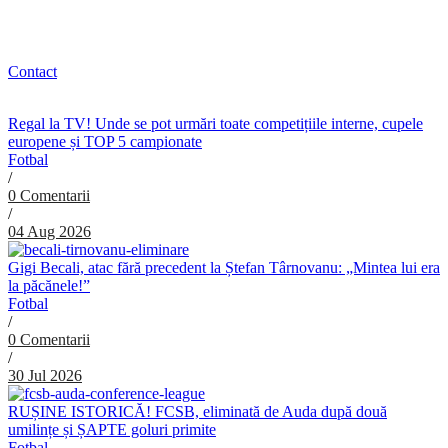
Contact
Regal la TV! Unde se pot urmări toate competițiile interne, cupele
europene și TOP 5 campionate
Fotbal
/
0 Comentarii
/
04 Aug 2026
Gigi Becali, atac fără precedent la Ștefan Târnovanu: „Mintea lui era
la păcănele!”
Fotbal
/
0 Comentarii
/
30 Jul 2026
RUȘINE ISTORICĂ! FCSB, eliminată de Auda după două
umilințe și ȘAPTE goluri primite
Fotbal