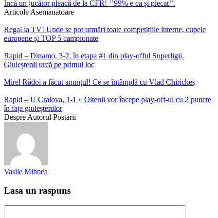
Încă un jucător pleacă de la CFR! ‘’99% e ca și plecat’’.
Articole Asemanatoare
Regal la TV! Unde se pot urmări toate competițiile interne, cupele
europene și TOP 5 campionate
Rapid – Dinamo, 3-2, în etapa #1 din play-offul Superligii.
Giuleștenii urcă pe primul loc
Mirel Rădoi a făcut anunțul! Ce se întâmplă cu Vlad Chiricheș
Rapid – U Craiova, 1-1 » Oltenii vor începe play-off-ul cu 2 puncte
în fața giuleștenilor
Despre Autorul Postarii
Vasile Mihnea
Lasa un raspuns