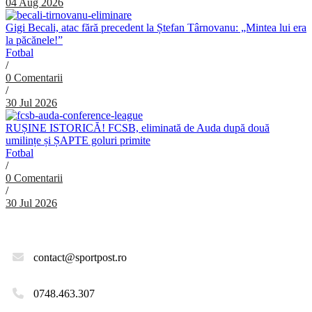
04 Aug 2026
Gigi Becali, atac fără precedent la Ștefan Târnovanu: „Mintea lui era
la păcănele!”
Fotbal
/
0 Comentarii
/
30 Jul 2026
RUȘINE ISTORICĂ! FCSB, eliminată de Auda după două
umilințe și ȘAPTE goluri primite
Fotbal
/
0 Comentarii
/
30 Jul 2026
contact@sportpost.ro
0748.463.307