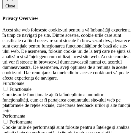
Close
Privacy Overview
Acest site web folosește cookie-uri pentru a vă îmbunătăți experiența
în timp ce navigați pe site. Dintre acestea, cookie-urile care sunt
clasificate ca fiind necesare sunt stocate în browser-ul dvs., deoarece
sunt esențiale pentru funcționarea funcționalităților de bază ale site-
ului web. De asemenea, folosim cookie-uri de la terți care ne ajută să
analizăm și să înțelegem cum utilizați acest site web. Aceste cookie-
uri vor fi stocate în browser-ul dumneavoastră numai cu acordul
dumneavoastră. De asemenea, aveți opțiunea de a renunța la aceste
cookie-uri. Dar renunțarea la unele dintre aceste cookie-uri vă poate
afecta experiența de navigare.
Functionale
Functionale
Cookie-urile funcționale ajută la îndeplinirea anumitor
funcționalități, cum ar fi partajarea conținutului site-ului web pe
platformele de rețele sociale, colectarea feedback-urilor și alte funcții
terțe.
Performanta
Performanta
Cookie-urile de performanță sunt folosite pentru a înțelege și analiza
indicii cheie de performanță ai site-ului web, ceea ce ajută la