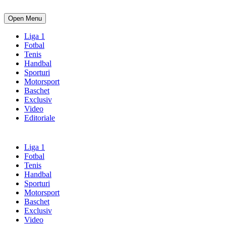
Open Menu
Liga 1
Fotbal
Tenis
Handbal
Sporturi
Motorsport
Baschet
Exclusiv
Video
Editoriale
Liga 1
Fotbal
Tenis
Handbal
Sporturi
Motorsport
Baschet
Exclusiv
Video