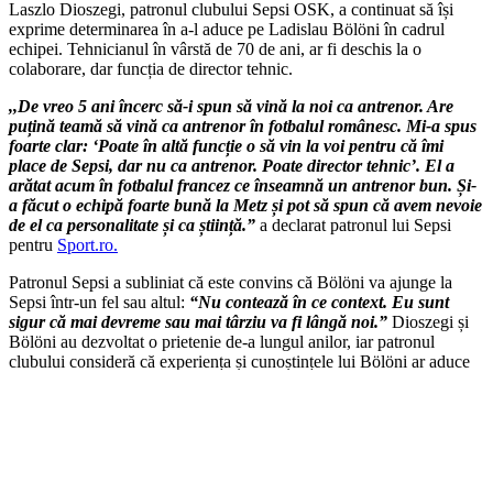
Laszlo Dioszegi, patronul clubului Sepsi OSK, a continuat să își
exprime determinarea în a-l aduce pe Ladislau Bölöni în cadrul
echipei. Tehnicianul în vârstă de 70 de ani, ar fi deschis la o
colaborare, dar funcția de director tehnic.
,,De vreo 5 ani încerc să-i spun să vină la noi ca antrenor. Are
puțină teamă să vină ca antrenor în fotbalul românesc. Mi-a spus
foarte clar: ‘Poate în altă funcție o să vin la voi pentru că îmi
place de Sepsi, dar nu ca antrenor. Poate director tehnic’. El a
arătat acum în fotbalul francez ce înseamnă un antrenor bun. Și-
a făcut o echipă foarte bună la Metz și pot să spun că avem nevoie
de el ca personalitate și ca știință.”
a declarat patronul lui Sepsi
pentru
Sport.ro.
Patronul Sepsi a subliniat că este convins că Bölöni va ajunge la
Sepsi într-un fel sau altul:
“Nu contează în ce context. Eu sunt
sigur că mai devreme sau mai târziu va fi lângă noi.”
Dioszegi și
Bölöni au dezvoltat o prietenie de-a lungul anilor, iar patronul
clubului consideră că experiența și cunoștințele lui Bölöni ar aduce
un aport semnificativ echipei.
,,
Nu contează funcția, doar să vină la noi, să învățăm
de la el”
,,N-o să încetez niciodată în a încerca să-l aduc la Sepsi, în orice