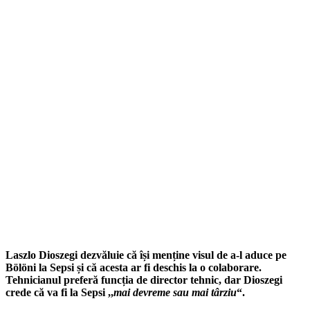
Laszlo Dioszegi dezvăluie că își menține visul de a-l aduce pe
Bölöni la Sepsi și că acesta ar fi deschis la o colaborare.
Tehnicianul preferă funcția de director tehnic, dar Dioszegi
crede că va fi la Sepsi ,,
mai devreme sau mai târziu
“.