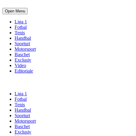
Open Menu
Liga 1
Fotbal
Tenis
Handbal
Sporturi
Motorsport
Baschet
Exclusiv
Video
Editoriale
Liga 1
Fotbal
Tenis
Handbal
Sporturi
Motorsport
Baschet
Exclusiv