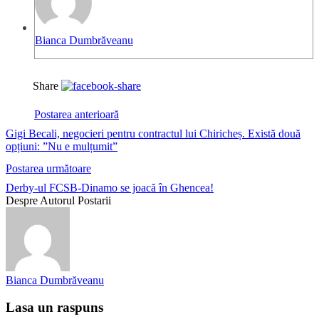
Bianca Dumbrăveanu
Share
Postarea anterioară
Gigi Becali, negocieri pentru contractul lui Chiricheș. Există două
opțiuni: ”Nu e mulțumit”
Postarea următoare
Derby-ul FCSB-Dinamo se joacă în Ghencea!
Despre Autorul Postarii
Bianca Dumbrăveanu
Lasa un raspuns