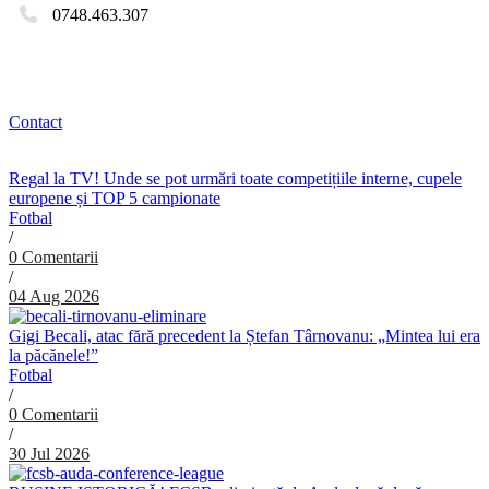
0748.463.307
Contact
Regal la TV! Unde se pot urmări toate competițiile interne, cupele
europene și TOP 5 campionate
Fotbal
/
0 Comentarii
/
04 Aug 2026
Gigi Becali, atac fără precedent la Ștefan Târnovanu: „Mintea lui era
la păcănele!”
Fotbal
/
0 Comentarii
/
30 Jul 2026