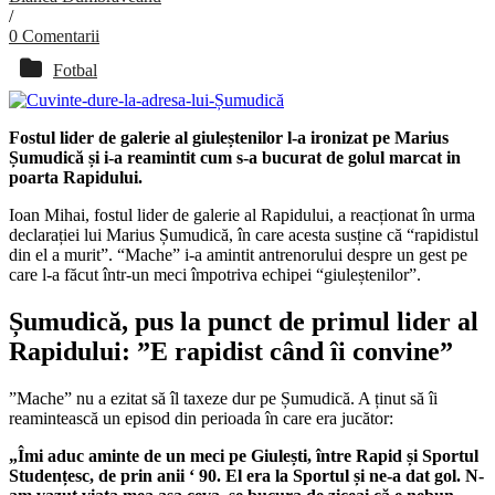
/
0 Comentarii
Fotbal
Fostul lider de galerie al giuleștenilor l-a ironizat pe Marius
Șumudică și i-a reamintit cum s-a bucurat de golul marcat in
poarta Rapidului.
Ioan Mihai, fostul lider de galerie al Rapidului, a reacționat în urma
declarației lui Marius Șumudică, în care acesta susține că “rapidistul
din el a murit”. “Mache” i-a amintit antrenorului despre un gest pe
care l-a făcut într-un meci împotriva echipei “giuleștenilor”.
Șumudică, pus la punct de primul lider al
Rapidului: ”E rapidist când îi convine”
”Mache” nu a ezitat să îl taxeze dur pe Șumudică. A ținut să îi
reamintească un episod din perioada în care era jucător:
„Îmi aduc aminte de un meci pe Giulești, între Rapid și Sportul
Studențesc, de prin anii ‘ 90. El era la Sportul și ne-a dat gol. N-