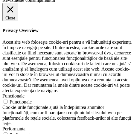
Revizuiește consimțământul
Close
Privacy Overview
Acest site web folosește cookie-uri pentru a vă îmbunătăți experiența
în timp ce navigați pe site. Dintre acestea, cookie-urile care sunt
clasificate ca fiind necesare sunt stocate în browser-ul dvs., deoarece
sunt esențiale pentru funcționarea funcționalităților de bază ale site-
ului web. De asemenea, folosim cookie-uri de la terți care ne ajută să
analizăm și să înțelegem cum utilizați acest site web. Aceste cookie-
uri vor fi stocate în browser-ul dumneavoastră numai cu acordul
dumneavoastră. De asemenea, aveți opțiunea de a renunța la aceste
cookie-uri. Dar renunțarea la unele dintre aceste cookie-uri vă poate
afecta experiența de navigare.
Functionale
Functionale
Cookie-urile funcționale ajută la îndeplinirea anumitor
funcționalități, cum ar fi partajarea conținutului site-ului web pe
platformele de rețele sociale, colectarea feedback-urilor și alte funcții
terțe.
Performanta