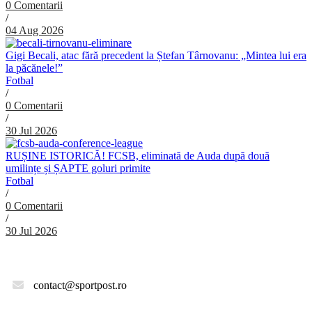
0 Comentarii
/
04 Aug 2026
Gigi Becali, atac fără precedent la Ștefan Târnovanu: „Mintea lui era
la păcănele!”
Fotbal
/
0 Comentarii
/
30 Jul 2026
RUȘINE ISTORICĂ! FCSB, eliminată de Auda după două
umilințe și ȘAPTE goluri primite
Fotbal
/
0 Comentarii
/
30 Jul 2026
contact@sportpost.ro