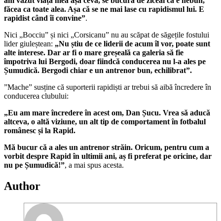
am vazut viața mea așa ceva, se bucura de ziceai că e nebun,
făcea ca toate alea. Așa că se ne mai lase cu rapidismul lui. E
rapidist când îi convine”
.
Nici „Bocciu” și nici „Corsicanu” nu au scăpat de săgețile fostului
lider giuleștean:
„Nu știu de ce liderii de acum îl vor, poate sunt
alte interese. Dar ar fi o mare greșeală ca galeria să fie
împotriva lui Bergodi, doar fiindcă conducerea nu l-a ales pe
Șumudică. Bergodi chiar e un antrenor bun, echilibrat”.
”Mache” susține că suporterii rapidiști ar trebui să aibă încredere în
conducerea clubului:
„Eu am mare încredere în acest om, Dan Șucu. Vrea să aducă
altceva, o altă viziune, un alt tip de comportament în fotbalul
românesc și la Rapid.
Mă bucur că a ales un antrenor străin. Oricum, pentru cum a
vorbit despre Rapid în ultimii ani, aș fi preferat pe oricine, dar
nu pe Șumudică!”
, a mai spus acesta.
Author