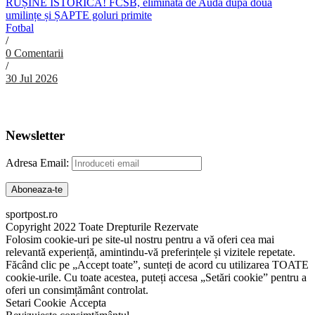
RUȘINE ISTORICĂ! FCSB, eliminată de Auda după două
umilințe și ȘAPTE goluri primite
Fotbal
/
0 Comentarii
/
30 Jul 2026
Abonare Newsletter
Newsletter
Adresa Email:
sportpost.ro
Copyright 2022 Toate Drepturile Rezervate
Folosim cookie-uri pe site-ul nostru pentru a vă oferi cea mai
relevantă experiență, amintindu-vă preferințele și vizitele repetate.
Făcând clic pe „Accept toate”, sunteți de acord cu utilizarea TOATE
cookie-urile. Cu toate acestea, puteți accesa „Setări cookie” pentru a
oferi un consimțământ controlat.
Setari Cookie
Accepta