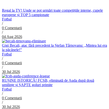
Regal la TV! Unde se pot urmări toate competițiile interne, cupele
europene și TOP 5 campionate
Fotbal
/
0 Comentarii
/
04 Aug 2026
Gigi Becali, atac fără precedent la Ștefan Târnovanu: „Mintea lui era
la păcănele!”
Fotbal
/
0 Comentarii
/
30 Jul 2026
RUȘINE ISTORICĂ! FCSB, eliminată de Auda după două
umilințe și ȘAPTE goluri primite
Fotbal
/
0 Comentarii
/
30 Jul 2026