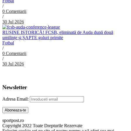
Fotbal
/
0 Comentarii
/
30 Jul 2026
RUȘINE ISTORICĂ! FCSB, eliminată de Auda după două
umilințe și ȘAPTE goluri primite
Fotbal
/
0 Comentarii
/
30 Jul 2026
Abonare Newsletter
Newsletter
Adresa Email:
sportpost.ro
Copyright 2022 Toate Drepturile Rezervate
Folosim cookie-uri pe site-ul nostru pentru a vă oferi cea mai