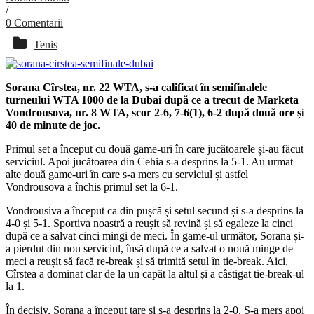
/
0 Comentarii
Tenis
Sorana Cîrstea, nr. 22 WTA, s-a calificat în semifinalele
turneului WTA 1000 de la Dubai după ce a trecut de Marketa
Vondrousova, nr. 8 WTA, scor 2-6, 7-6(1), 6-2 după două ore și
40 de minute de joc.
Primul set a început cu două game-uri în care jucătoarele și-au făcut
serviciul. Apoi jucătoarea din Cehia s-a desprins la 5-1. Au urmat
alte două game-uri în care s-a mers cu serviciul și astfel
Vondrousova a închis primul set la 6-1.
Vondrousiva a început ca din pușcă și setul secund și s-a desprins la
4-0 și 5-1. Sportiva noastră a reușit să revină și să egaleze la cinci
după ce a salvat cinci mingi de meci. În game-ul următor, Sorana și-
a pierdut din nou serviciul, însă după ce a salvat o nouă minge de
meci a reușit să facă re-break și să trimită setul în tie-break. Aici,
Cîrstea a dominat clar de la un capăt la altul și a câstigat tie-break-ul
la 1.
În decisiv, Sorana a început tare și s-a desprins la 2-0. S-a mers apoi