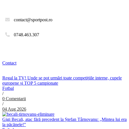
contact@sportpost.ro
0748.463.307
Contact
Regal la TV! Unde se pot urmări toate competițiile interne, cupele
europene și TOP 5 campionate
Fotbal
/
0 Comentarii
/
04 Aug 2026
Gigi Becali, atac fără precedent la Ștefan Târnovanu: „Mintea lui era
la păcănele!”