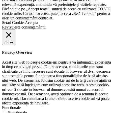
relevantă experiență, amintindu-vă preferințele și vizitele repetate.
Făcând clic pe „Accept toate”, sunteți de acord cu utilizarea TOATE
cookie-urile. Cu toate acestea, puteți accesa „Setări cookie” pentru a
oferi un consimțământ controlat.
Setari Cookie
Accepta
Revizuiește consimțământul
Close
Privacy Overview
Acest site web folosește cookie-uri pentru a vă îmbunătăți experiența
în timp ce navigați pe site. Dintre acestea, cookie-urile care sunt
clasificate ca fiind necesare sunt stocate în browser-ul dvs., deoarece
sunt esențiale pentru funcționarea funcționalităților de bază ale site-
ului web. De asemenea, folosim cookie-uri de la terți care ne ajută să
analizăm și să înțelegem cum utilizați acest site web. Aceste cookie-
uri vor fi stocate în browser-ul dumneavoastră numai cu acordul
dumneavoastră. De asemenea, aveți opțiunea de a renunța la aceste
cookie-uri. Dar renunțarea la unele dintre aceste cookie-uri vă poate
afecta experiența de navigare.
Functionale
Functionale