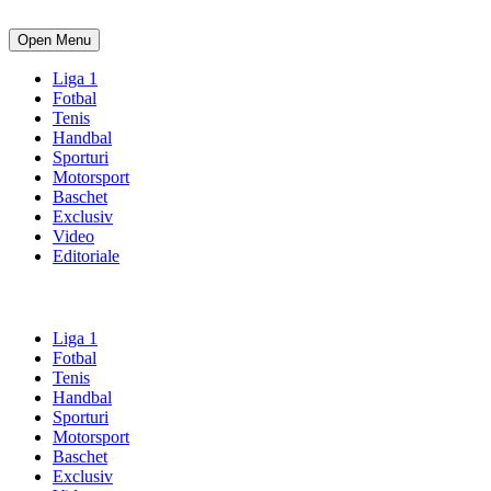
Open Menu
Liga 1
Fotbal
Tenis
Handbal
Sporturi
Motorsport
Baschet
Exclusiv
Video
Editoriale
Liga 1
Fotbal
Tenis
Handbal
Sporturi
Motorsport
Baschet
Exclusiv