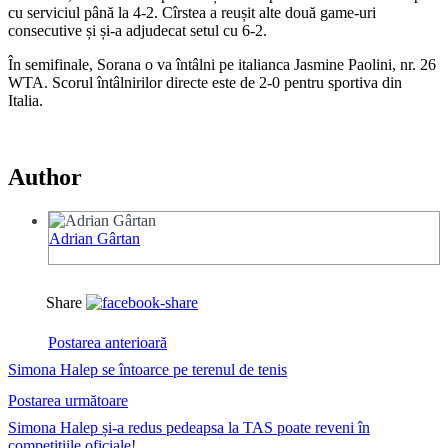
cu serviciul până la 4-2. Cîrstea a reușit alte două game-uri
consecutive și și-a adjudecat setul cu 6-2.
În semifinale, Sorana o va întâlni pe italianca Jasmine Paolini, nr. 26
WTA. Scorul întâlnirilor directe este de 2-0 pentru sportiva din
Italia.
Author
Adrian Gârtan
Share
Postarea anterioară
Simona Halep se întoarce pe terenul de tenis
Postarea următoare
Simona Halep și-a redus pedeapsa la TAS poate reveni în
competițiile oficiale!