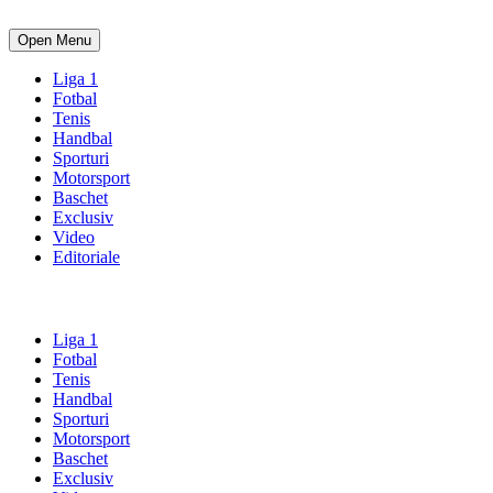
Open Menu
Liga 1
Fotbal
Tenis
Handbal
Sporturi
Motorsport
Baschet
Exclusiv
Video
Editoriale
Liga 1
Fotbal
Tenis
Handbal
Sporturi
Motorsport
Baschet
Exclusiv