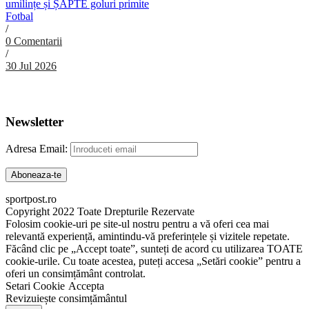
umilințe și ȘAPTE goluri primite
Fotbal
/
0 Comentarii
/
30 Jul 2026
Abonare Newsletter
Newsletter
Adresa Email:
sportpost.ro
Copyright 2022 Toate Drepturile Rezervate
Folosim cookie-uri pe site-ul nostru pentru a vă oferi cea mai
relevantă experiență, amintindu-vă preferințele și vizitele repetate.
Făcând clic pe „Accept toate”, sunteți de acord cu utilizarea TOATE
cookie-urile. Cu toate acestea, puteți accesa „Setări cookie” pentru a
oferi un consimțământ controlat.
Setari Cookie
Accepta
Revizuiește consimțământul