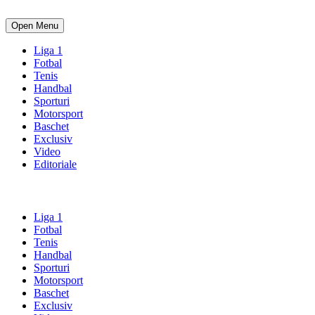
Open Menu
Liga 1
Fotbal
Tenis
Handbal
Sporturi
Motorsport
Baschet
Exclusiv
Video
Editoriale
Liga 1
Fotbal
Tenis
Handbal
Sporturi
Motorsport
Baschet
Exclusiv