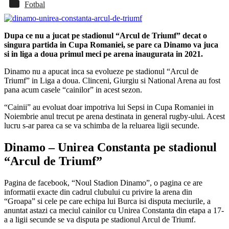
Fotbal
Dupa ce nu a jucat pe stadionul “Arcul de Triumf” decat o
singura partida in Cupa Romaniei, se pare ca Dinamo va juca
si in liga a doua primul meci pe arena inaugurata in 2021.
Dinamo nu a apucat inca sa evolueze pe stadionul “Arcul de
Triumf” in Liga a doua. Clinceni, Giurgiu si National Arena au fost
pana acum casele “cainilor” in acest sezon.
“Cainii” au evoluat doar impotriva lui Sepsi in Cupa Romaniei in
Noiembrie anul trecut pe arena destinata in general rugby-ului. Acest
lucru s-ar parea ca se va schimba de la reluarea ligii secunde.
Dinamo – Unirea Constanta pe stadionul
“Arcul de Triumf”
Pagina de facebook, “Noul Stadion Dinamo”, o pagina ce are
informatii exacte din cadrul clubului cu privire la arena din
“Groapa” si cele pe care echipa lui Burca isi disputa meciurile, a
anuntat astazi ca meciul cainilor cu Unirea Constanta din etapa a 17-
a a ligii secunde se va disputa pe stadionul Arcul de Triumf.