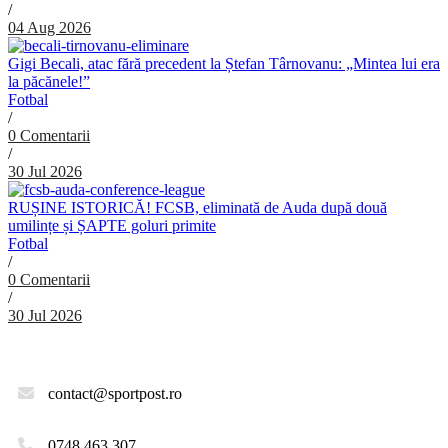
/
04 Aug 2026
Gigi Becali, atac fără precedent la Ștefan Târnovanu: „Mintea lui era
la păcănele!”
Fotbal
/
0 Comentarii
/
30 Jul 2026
RUȘINE ISTORICĂ! FCSB, eliminată de Auda după două
umilințe și ȘAPTE goluri primite
Fotbal
/
0 Comentarii
/
30 Jul 2026
contact@sportpost.ro
0748.463.307