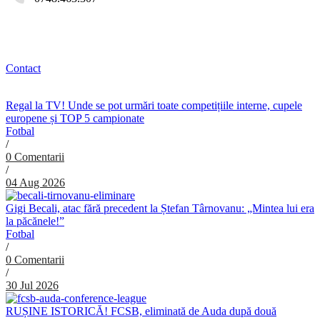
Contact
Regal la TV! Unde se pot urmări toate competițiile interne, cupele
europene și TOP 5 campionate
Fotbal
/
0 Comentarii
/
04 Aug 2026
Gigi Becali, atac fără precedent la Ștefan Târnovanu: „Mintea lui era
la păcănele!”
Fotbal
/
0 Comentarii
/
30 Jul 2026
RUȘINE ISTORICĂ! FCSB, eliminată de Auda după două