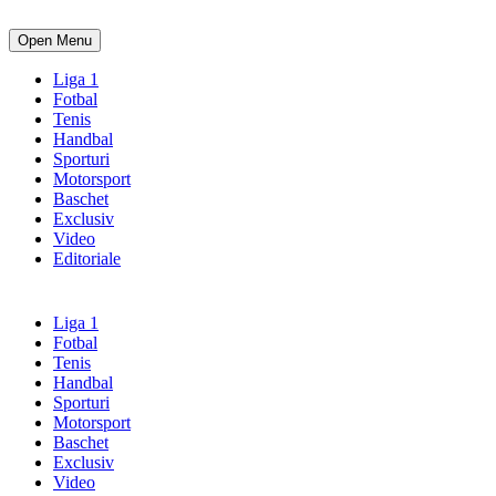
Open Menu
Liga 1
Fotbal
Tenis
Handbal
Sporturi
Motorsport
Baschet
Exclusiv
Video
Editoriale
Liga 1
Fotbal
Tenis
Handbal
Sporturi
Motorsport
Baschet
Exclusiv
Video