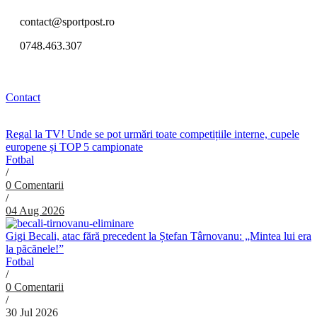
contact@sportpost.ro
0748.463.307
Contact
Regal la TV! Unde se pot urmări toate competițiile interne, cupele
europene și TOP 5 campionate
Fotbal
/
0 Comentarii
/
04 Aug 2026
Gigi Becali, atac fără precedent la Ștefan Târnovanu: „Mintea lui era
la păcănele!”
Fotbal
/
0 Comentarii
/
30 Jul 2026