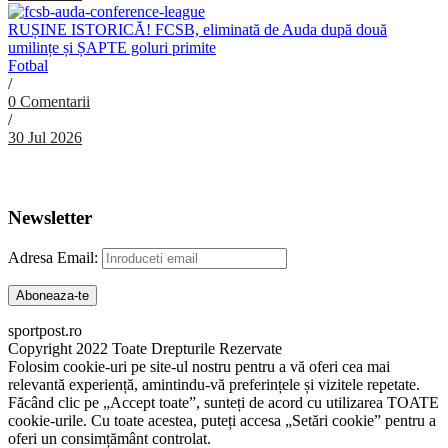
RUȘINE ISTORICĂ! FCSB, eliminată de Auda după două
umilințe și ȘAPTE goluri primite
Fotbal
/
0 Comentarii
/
30 Jul 2026
Abonare Newsletter
Newsletter
Adresa Email:
sportpost.ro
Copyright 2022 Toate Drepturile Rezervate
Folosim cookie-uri pe site-ul nostru pentru a vă oferi cea mai
relevantă experiență, amintindu-vă preferințele și vizitele repetate.
Făcând clic pe „Accept toate”, sunteți de acord cu utilizarea TOATE
cookie-urile. Cu toate acestea, puteți accesa „Setări cookie” pentru a
oferi un consimțământ controlat.