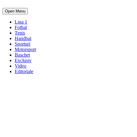
Open Menu
Liga 1
Fotbal
Tenis
Handbal
Sporturi
Motorsport
Baschet
Exclusiv
Video
Editoriale