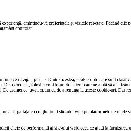
ă experiență, amintindu-vă preferințele și vizitele repetate. Făcând clic
imțământ controlat.
 timp ce navigați pe site. Dintre acestea, cookie-urile care sunt clasific
eb. De asemenea, folosim cookie-uri de la terți care ne ajută să analizăm 
e asemenea, aveți opțiunea de a renunța la aceste cookie-uri. Dar renu
um ar fi partajarea conținutului site-ului web pe platformele de rețele soc
ndicii cheie de performanță ai site-ului web, ceea ce ajută la furnizarea u