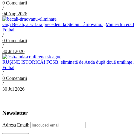
0 Comentarii
/
04 Aug 2026
Gigi Becali, atac fără precedent la Ștefan Târnovanu: „Mintea lui era 
Fotbal
/
0 Comentarii
/
30 Jul 2026
RUȘINE ISTORICĂ! FCSB, eliminată de Auda după două umilințe ș
Fotbal
/
0 Comentarii
/
30 Jul 2026
Abonare Newsletter
Newsletter
Adresa Email: