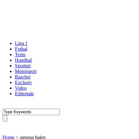
Liga 1
Fotbal
Tenis
Handbal
Sporturi
Motorsport
Baschet
Exclusiv
Video
Editoriale
Home
>
simona halep