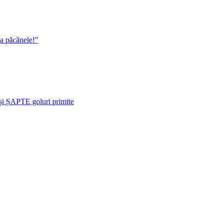
la păcănele!”
i ȘAPTE goluri primite