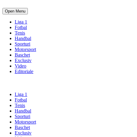
Open Menu
Liga 1
Fotbal
Tenis
Handbal
Sporturi
Motorsport
Baschet
Exclusiv
Video
Editoriale
Liga 1
Fotbal
Tenis
Handbal
Sporturi
Motorsport
Baschet
Exclusiv