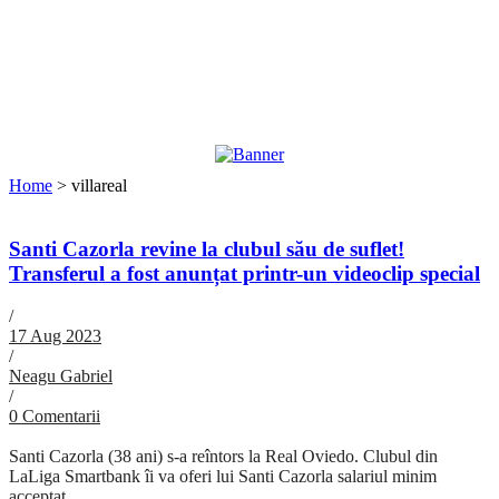
Home
>
villareal
Santi Cazorla revine la clubul său de suflet!
Transferul a fost anunțat printr-un videoclip special
/
17 Aug 2023
/
Neagu Gabriel
/
0 Comentarii
Santi Cazorla (38 ani) s-a reîntors la Real Oviedo. Clubul din
LaLiga Smartbank îi va oferi lui Santi Cazorla salariul minim
acceptat...