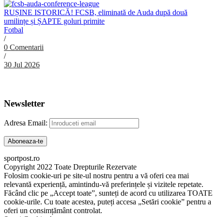
RUȘINE ISTORICĂ! FCSB, eliminată de Auda după două
umilințe și ȘAPTE goluri primite
Fotbal
/
0 Comentarii
/
30 Jul 2026
Abonare Newsletter
Newsletter
Adresa Email:
sportpost.ro
Copyright 2022 Toate Drepturile Rezervate
Folosim cookie-uri pe site-ul nostru pentru a vă oferi cea mai
relevantă experiență, amintindu-vă preferințele și vizitele repetate.
Făcând clic pe „Accept toate”, sunteți de acord cu utilizarea TOATE
cookie-urile. Cu toate acestea, puteți accesa „Setări cookie” pentru a
oferi un consimțământ controlat.