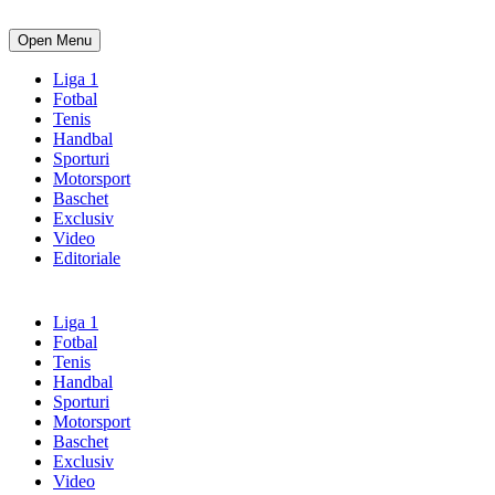
Open Menu
Liga 1
Fotbal
Tenis
Handbal
Sporturi
Motorsport
Baschet
Exclusiv
Video
Editoriale
Liga 1
Fotbal
Tenis
Handbal
Sporturi
Motorsport
Baschet
Exclusiv
Video