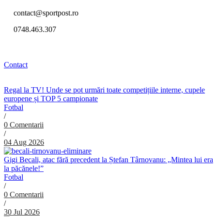
contact@sportpost.ro
0748.463.307
Contact
Regal la TV! Unde se pot urmări toate competițiile interne, cupele
europene și TOP 5 campionate
Fotbal
/
0 Comentarii
/
04 Aug 2026
Gigi Becali, atac fără precedent la Ștefan Târnovanu: „Mintea lui era
la păcănele!”
Fotbal
/
0 Comentarii
/
30 Jul 2026