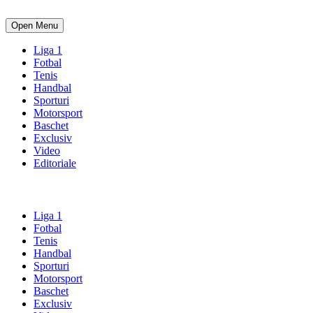
Open Menu
Liga 1
Fotbal
Tenis
Handbal
Sporturi
Motorsport
Baschet
Exclusiv
Video
Editoriale
Liga 1
Fotbal
Tenis
Handbal
Sporturi
Motorsport
Baschet
Exclusiv