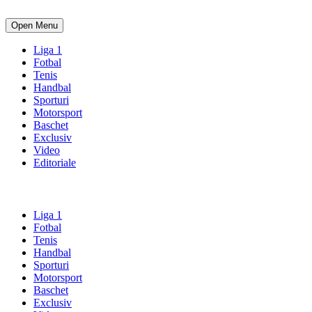
Open Menu
Liga 1
Fotbal
Tenis
Handbal
Sporturi
Motorsport
Baschet
Exclusiv
Video
Editoriale
Liga 1
Fotbal
Tenis
Handbal
Sporturi
Motorsport
Baschet
Exclusiv