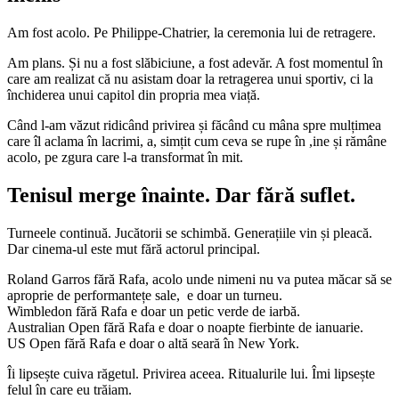
Am fost acolo. Pe Philippe-Chatrier, la ceremonia lui de retragere.
Am plans. Și nu a fost slăbiciune, a fost adevăr. A fost momentul în
care am realizat că nu asistam doar la retragerea unui sportiv, ci la
închiderea unui capitol din propria mea viață.
Când l-am văzut ridicând privirea și făcând cu mâna spre mulțimea
care îl aclama în lacrimi, a, simțit cum ceva se rupe în ,ine și rămâne
acolo, pe zgura care l-a transformat în mit.
Tenisul merge înainte. Dar fără suflet.
Turneele continuă. Jucătorii se schimbă. Generațiile vin și pleacă.
Dar cinema-ul este mut fără actorul principal.
Roland Garros fără Rafa, acolo unde nimeni nu va putea măcar să se
aproprie de performantețe sale, e doar un turneu.
Wimbledon fără Rafa e doar un petic verde de iarbă.
Australian Open fără Rafa e doar o noapte fierbinte de ianuarie.
US Open fără Rafa e doar o altă seară în New York.
Îi lipsește cuiva răgetul. Privirea aceea. Ritualurile lui. Îmi lipsește
felul în care eu trăiam.