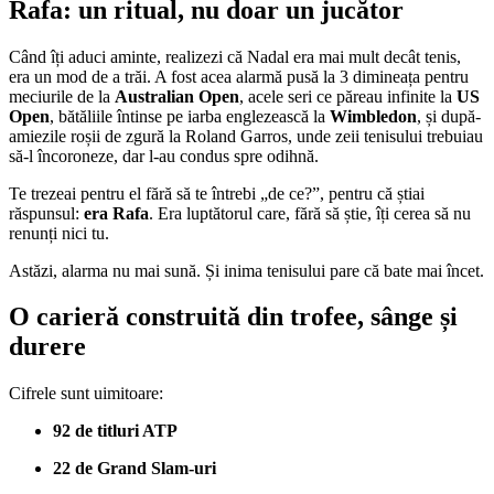
Rafa: un ritual, nu doar un jucător
Când îți aduci aminte, realizezi că Nadal era mai mult decât tenis,
era un mod de a trăi. A fost acea alarmă pusă la 3 dimineața pentru
meciurile de la
Australian Open
, acele seri ce păreau infinite la
US
Open
, bătăliile întinse pe iarba englezească la
Wimbledon
, și după-
amiezile roșii de zgură la Roland Garros, unde zeii tenisului trebuiau
să-l încoroneze, dar l-au condus spre odihnă.
Te trezeai pentru el fără să te întrebi „de ce?”, pentru că știai
răspunsul:
era Rafa
. Era luptătorul care, fără să știe, îți cerea să nu
renunți nici tu.
Astăzi, alarma nu mai sună. Și inima tenisului pare că bate mai încet.
O carieră construită din trofee, sânge și
durere
Cifrele sunt uimitoare:
92 de titluri ATP
22 de Grand Slam-uri