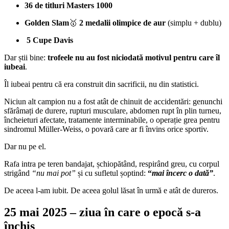
36 de titluri Masters 1000
Golden Slam
🥇
2 medalii olimpice de aur
(simplu + dublu)
5 Cupe Davis
Dar știi bine:
trofeele nu au fost niciodată motivul pentru care îl
iubeai
.
Îl iubeai pentru că era construit din sacrificii, nu din statistici.
Niciun alt campion nu a fost atât de chinuit de accidentări: genunchi
sfărâmați de durere, rupturi musculare, abdomen rupt în plin turneu,
încheieturi afectate, tratamente interminabile, o operație grea pentru
sindromul Müller-Weiss, o povară care ar fi învins orice sportiv.
Dar nu pe el.
Rafa intra pe teren bandajat, șchiopătând, respirând greu, cu corpul
strigând
“nu mai pot”
și cu sufletul șoptind:
“
mai încerc o dată”
.
De aceea l-am iubit. De aceea golul lăsat în urmă e atât de dureros.
25 mai 2025 – ziua în care o epocă s-a
închis