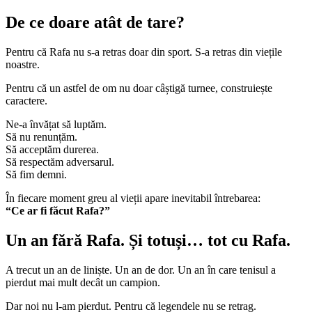
De ce doare atât de tare?
Pentru că Rafa nu s-a retras doar din sport. S-a retras din viețile
noastre.
Pentru că un astfel de om nu doar câștigă turnee, construiește
caractere.
Ne-a învățat să luptăm.
Să nu renunțăm.
Să acceptăm durerea.
Să respectăm adversarul.
Să fim demni.
În fiecare moment greu al vieții apare inevitabil întrebarea:
“Ce ar fi făcut Rafa?”
Un an fără Rafa. Și totuși… tot cu Rafa.
A trecut un an de liniște. Un an de dor. Un an în care tenisul a
pierdut mai mult decât un campion.
Dar noi nu l-am pierdut. Pentru că legendele nu se retrag.