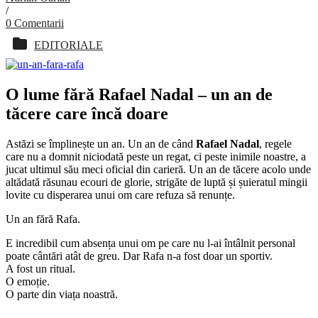
/
0 Comentarii
EDITORIALE
O lume fără Rafael Nadal – un an de
tăcere care încă doare
Astăzi se împlinește un an. Un an de când
Rafael Nadal
, regele
care nu a domnit niciodată peste un regat, ci peste inimile noastre, a
jucat ultimul său meci oficial din carieră. Un an de tăcere acolo unde
altădată răsunau ecouri de glorie, strigăte de luptă și șuieratul mingii
lovite cu disperarea unui om care refuza să renunțe.
Un an fără Rafa.
E incredibil cum absența unui om pe care nu l-ai întâlnit personal
poate cântări atât de greu. Dar Rafa n-a fost doar un sportiv.
A fost un ritual.
O emoție.
O parte din viața noastră.