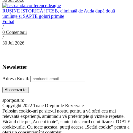
30 Jul 2026
RUȘINE ISTORICĂ! FCSB, eliminată de Auda după două
umilințe și ȘAPTE goluri primite
Fotbal
/
0 Comentarii
/
30 Jul 2026
Abonare Newsletter
Newsletter
Adresa Email:
sportpost.ro
Copyright 2022 Toate Drepturile Rezervate
Folosim cookie-uri pe site-ul nostru pentru a vă oferi cea mai
relevantă experiență, amintindu-vă preferințele și vizitele repetate.
Făcând clic pe „Accept toate”, sunteți de acord cu utilizarea TOATE
cookie-urile. Cu toate acestea, puteți accesa „Setări cookie” pentru a
oferi un consimțământ controlat.