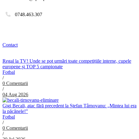
0748.463.307
Contact
Regal la TV! Unde se pot urmări toate competițiile interne, cupele
europene și TOP 5 campionate
Fotbal
/
0 Comentarii
/
04 Aug 2026
Gigi Becali, atac fără precedent la Ștefan Târnovanu: „Mintea lui era
la păcănele!”
Fotbal
/
0 Comentarii
/