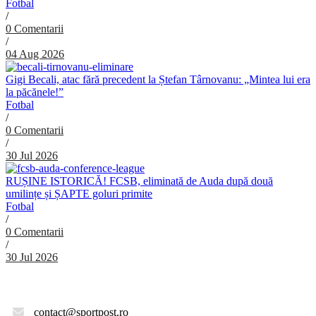
Fotbal
/
0 Comentarii
/
04 Aug 2026
Gigi Becali, atac fără precedent la Ștefan Târnovanu: „Mintea lui era
la păcănele!”
Fotbal
/
0 Comentarii
/
30 Jul 2026
RUȘINE ISTORICĂ! FCSB, eliminată de Auda după două
umilințe și ȘAPTE goluri primite
Fotbal
/
0 Comentarii
/
30 Jul 2026
contact@sportpost.ro