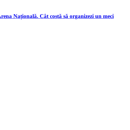
Arena Națională. Cât costă să organizezi un meci
lă vor plăti sume ridicate față de cluburile ce vor disputa meciuri pe..