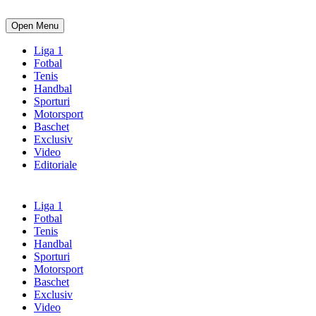
Open Menu
Liga 1
Fotbal
Tenis
Handbal
Sporturi
Motorsport
Baschet
Exclusiv
Video
Editoriale
Liga 1
Fotbal
Tenis
Handbal
Sporturi
Motorsport
Baschet
Exclusiv
Video