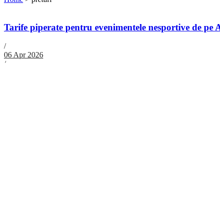
Tarife piperate pentru evenimentele nesportive de pe 
/
06 Apr 2026
/
Neagu Gabriel
/
0 Comentarii
Organizatorii evenimentelor nesportive ce vor avea loc pe Arena Naționa
Citeste mai mult
Archives
August 2026
July 2026
June 2026
May 2026
April 2026
March 2026
February 2026
November 2025