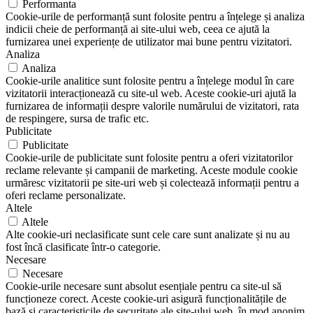
Performanta
Cookie-urile de performanță sunt folosite pentru a înțelege și analiza
indicii cheie de performanță ai site-ului web, ceea ce ajută la
furnizarea unei experiențe de utilizator mai bune pentru vizitatori.
Analiza
Analiza
Cookie-urile analitice sunt folosite pentru a înțelege modul în care
vizitatorii interacționează cu site-ul web. Aceste cookie-uri ajută la
furnizarea de informații despre valorile numărului de vizitatori, rata
de respingere, sursa de trafic etc.
Publicitate
Publicitate
Cookie-urile de publicitate sunt folosite pentru a oferi vizitatorilor
reclame relevante și campanii de marketing. Aceste module cookie
urmăresc vizitatorii pe site-uri web și colectează informații pentru a
oferi reclame personalizate.
Altele
Altele
Alte cookie-uri neclasificate sunt cele care sunt analizate și nu au
fost încă clasificate într-o categorie.
Necesare
Necesare
Cookie-urile necesare sunt absolut esențiale pentru ca site-ul să
funcționeze corect. Aceste cookie-uri asigură funcționalitățile de
bază și caracteristicile de securitate ale site-ului web, în mod anonim.