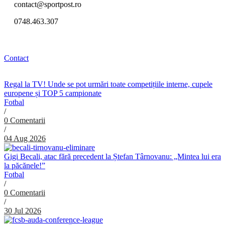
contact@sportpost.ro
0748.463.307
Contact
Regal la TV! Unde se pot urmări toate competițiile interne, cupele
europene și TOP 5 campionate
Fotbal
/
0 Comentarii
/
04 Aug 2026
Gigi Becali, atac fără precedent la Ștefan Târnovanu: „Mintea lui era
la păcănele!”
Fotbal
/
0 Comentarii
/
30 Jul 2026