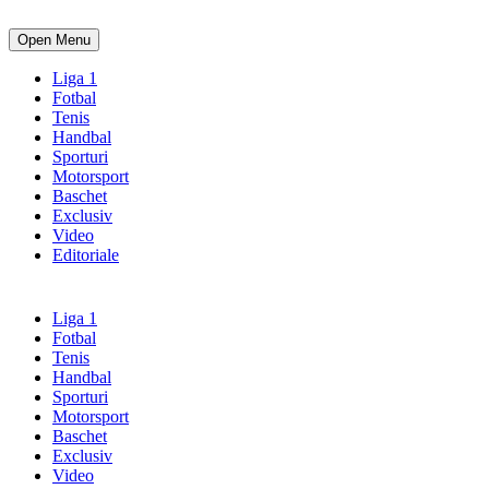
Open Menu
Liga 1
Fotbal
Tenis
Handbal
Sporturi
Motorsport
Baschet
Exclusiv
Video
Editoriale
Liga 1
Fotbal
Tenis
Handbal
Sporturi
Motorsport
Baschet
Exclusiv
Video