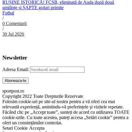
RUȘINE ISTORICĂ! FCSB, eliminată de Auda după două
umilințe și ȘAPTE goluri primite
Fotbal
/
0 Comentarii
/
30 Jul 2026
Abonare Newsletter
Newsletter
Adresa Email:
sportpost.ro
Copyright 2022 Toate Drepturile Rezervate
Folosim cookie-uri pe site-ul nostru pentru a vă oferi cea mai
relevantă experiență, amintindu-vă preferințele și vizitele repetate.
Făcând clic pe „Accept toate”, sunteți de acord cu utilizarea TOATE
cookie-urile. Cu toate acestea, puteți accesa „Setări cookie” pentru a
oferi un consimțământ controlat.
Setari Cookie
Accepta