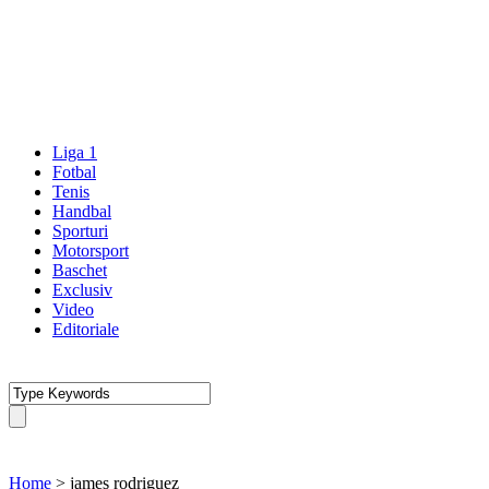
Liga 1
Fotbal
Tenis
Handbal
Sporturi
Motorsport
Baschet
Exclusiv
Video
Editoriale
Home
>
james rodriguez