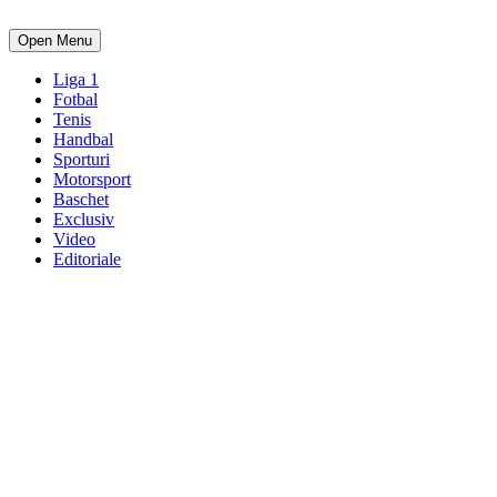
Open Menu
Liga 1
Fotbal
Tenis
Handbal
Sporturi
Motorsport
Baschet
Exclusiv
Video
Editoriale