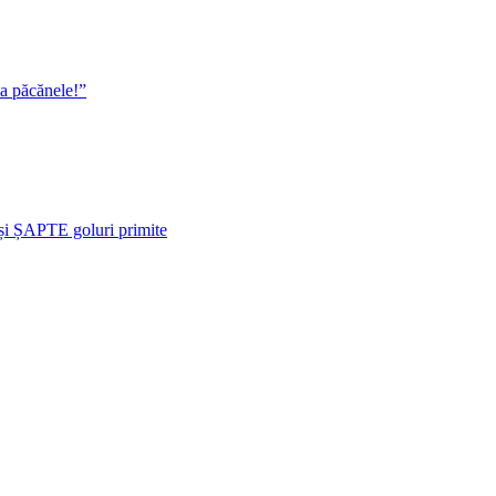
la păcănele!”
i ȘAPTE goluri primite