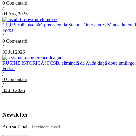
0 Comentarii
/
04 Aug 2026
Gigi Becali, atac fără precedent la Ștefan Târnovanu: „Mintea lui era 
Fotbal
/
0 Comentarii
/
30 Jul 2026
RUȘINE ISTORICĂ! FCSB, eliminată de Auda după două umilințe ș
Fotbal
/
0 Comentarii
/
30 Jul 2026
Abonare Newsletter
Newsletter
Adresa Email: