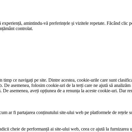
ă experiență, amintindu-vă preferințele și vizitele repetate. Făcând clic
imțământ controlat.
 timp ce navigați pe site. Dintre acestea, cookie-urile care sunt clasific
eb. De asemenea, folosim cookie-uri de la terți care ne ajută să analizăm 
e asemenea, aveți opțiunea de a renunța la aceste cookie-uri. Dar renu
um ar fi partajarea conținutului site-ului web pe platformele de rețele soc
ndicii cheie de performanță ai site-ului web, ceea ce ajută la furnizarea u