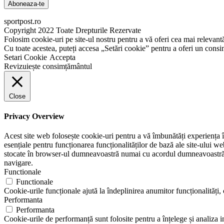
sportpost.ro
Copyright 2022 Toate Drepturile Rezervate
Folosim cookie-uri pe site-ul nostru pentru a vă oferi cea mai relevant
Cu toate acestea, puteți accesa „Setări cookie” pentru a oferi un cons
Setari Cookie
Accepta
Revizuiește consimțământul
Close
Privacy Overview
Acest site web folosește cookie-uri pentru a vă îmbunătăți experiența în
esențiale pentru funcționarea funcționalităților de bază ale site-ului w
stocate în browser-ul dumneavoastră numai cu acordul dumneavoastră. D
navigare.
Functionale
Functionale
Cookie-urile funcționale ajută la îndeplinirea anumitor funcționalități, c
Performanta
Performanta
Cookie-urile de performanță sunt folosite pentru a înțelege și analiza i