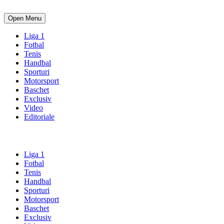
Open Menu
Liga 1
Fotbal
Tenis
Handbal
Sporturi
Motorsport
Baschet
Exclusiv
Video
Editoriale
Liga 1
Fotbal
Tenis
Handbal
Sporturi
Motorsport
Baschet
Exclusiv