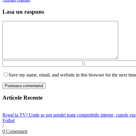
Lasa un raspuns
Save my name, email, and website in this browser for the next tim
Articole Recente
Regal la TV! Unde se pot urmări toate competițiile interne, cupele e
Fotbal
/
0 Comentarii