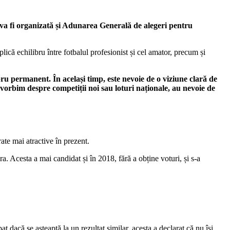
 va fi organizată și Adunarea Generală de alegeri pentru
ică echilibru între fotbalul profesionist și cel amator, precum și
bru permanent. În același timp, este nevoie de o viziune clară de
ă vorbim despre competiții noi sau loturi naționale, au nevoie de
ate mai atractive în prezent.
a. Acesta a mai candidat și în 2018, fără a obține voturi, și s-a
t dacă se așteaptă la un rezultat similar, acesta a declarat că nu își