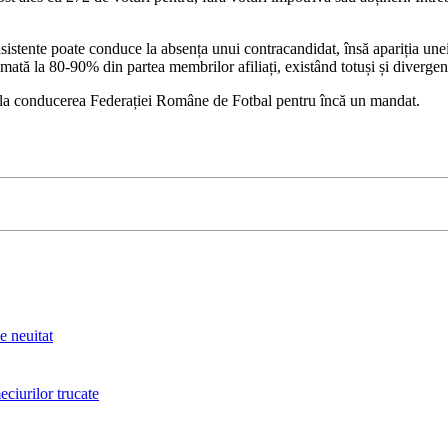
onsistente poate conduce la absența unui contracandidat, însă apariția une
mată la 80-90% din partea membrilor afiliați, existând totuși și diverge
 la conducerea Federației Române de Fotbal pentru încă un mandat.
e neuitat
ciurilor trucate