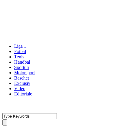
Liga 1
Fotbal
Tenis
Handbal
Sporturi
Motorsport
Baschet
Exclusiv
Video
Editoriale