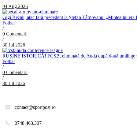
/
04 Aug 2026
Gigi Becali, atac fără precedent la Ștefan Târnovanu: „Mintea lui era 
Fotbal
/
0 Comentarii
/
30 Jul 2026
RUȘINE ISTORICĂ! FCSB, eliminată de Auda după două umilințe ș
Fotbal
/
0 Comentarii
/
30 Jul 2026
contact@sportpost.ro
0748.463.307