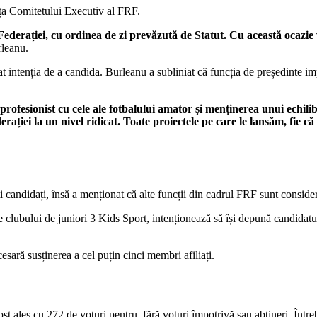
nța Comitetului Executiv al FRF.
ederației, cu ordinea de zi prevăzută de Statut. Cu această ocazie
rleanu.
 intenția de a candida. Burleanu a subliniat că funcția de președinte impl
profesionist cu cele ale fotbalului amator și menținerea unui echili
rației la un nivel ridicat. Toate proiectele pe care le lansăm, fie c
 candidați, însă a menționat că alte funcții din cadrul FRF sunt consider
le clubului de juniori 3 Kids Sport, intenționează să își depună candidatur
sară susținerea a cel puțin cinci membri afiliați.
 ales cu 272 de voturi pentru, fără voturi împotrivă sau abțineri. Întreba