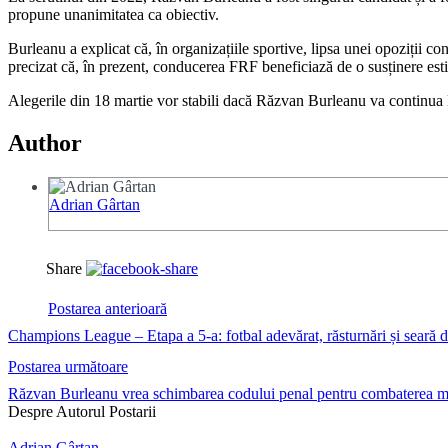
propune unanimitatea ca obiectiv.
Burleanu a explicat că, în organizațiile sportive, lipsa unei opoziții c
precizat că, în prezent, conducerea FRF beneficiază de o susținere esti
Alegerile din 18 martie vor stabili dacă Răzvan Burleanu va continua
Author
Adrian Gârtan
Share
Postarea anterioară
Champions League – Etapa a 5-a: fotbal adevărat, răsturnări și seară d
Postarea următoare
Răzvan Burleanu vrea schimbarea codului penal pentru combaterea me
Despre Autorul Postarii
Adrian Gârtan