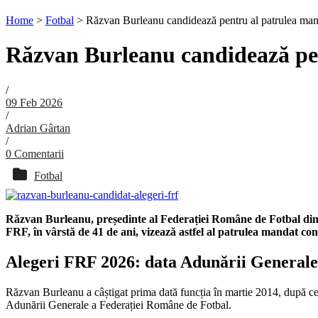
Home
>
Fotbal
>
Răzvan Burleanu candidează pentru al patrulea man
Răzvan Burleanu candidează pen
/
09 Feb 2026
/
Adrian Gârtan
/
0 Comentarii
Fotbal
Răzvan Burleanu, președinte al Federației Române de Fotbal din 
FRF, în vârstă de 41 de ani, vizează astfel al patrulea mandat con
Alegeri FRF 2026: data Adunării Generale
Răzvan Burleanu a câștigat prima dată funcția în martie 2014, după ce l
Adunării Generale a Federației Române de Fotbal.