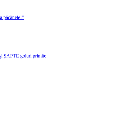
la păcănele!”
i ȘAPTE goluri primite