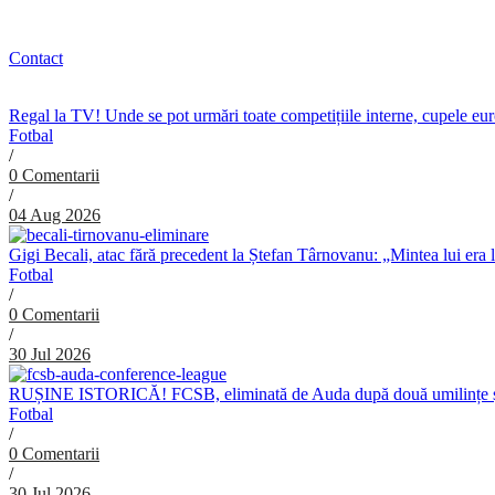
Contact
Regal la TV! Unde se pot urmări toate competițiile interne, cupele e
Fotbal
/
0 Comentarii
/
04 Aug 2026
Gigi Becali, atac fără precedent la Ștefan Târnovanu: „Mintea lui era 
Fotbal
/
0 Comentarii
/
30 Jul 2026
RUȘINE ISTORICĂ! FCSB, eliminată de Auda după două umilințe ș
Fotbal
/
0 Comentarii
/
30 Jul 2026