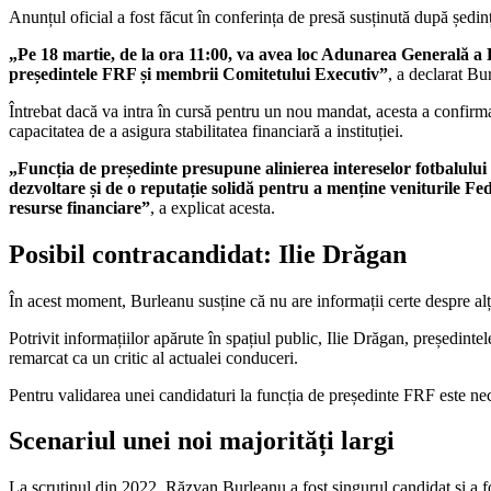
Anunțul oficial a fost făcut în conferința de presă susținută după ședi
„Pe 18 martie, de la ora 11:00, va avea loc Adunarea Generală a F
președintele FRF și membrii Comitetului Executiv”
, a declarat Bu
Întrebat dacă va intra în cursă pentru un nou mandat, acesta a confirmat
capacitatea de a asigura stabilitatea financiară a instituției.
„Funcția de președinte presupune alinierea intereselor fotbalului 
dezvoltare și de o reputație solidă pentru a menține veniturile Fede
resurse financiare”
, a explicat acesta.
Posibil contracandidat: Ilie Drăgan
În acest moment, Burleanu susține că nu are informații certe despre alți
Potrivit informațiilor apărute în spațiul public, Ilie Drăgan, președinte
remarcat ca un critic al actualei conduceri.
Pentru validarea unei candidaturi la funcția de președinte FRF este nece
Scenariul unei noi majorități largi
La scrutinul din 2022, Răzvan Burleanu a fost singurul candidat și a fost