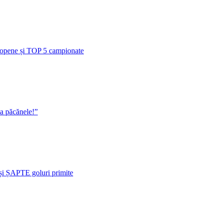
uropene și TOP 5 campionate
la păcănele!”
i ȘAPTE goluri primite