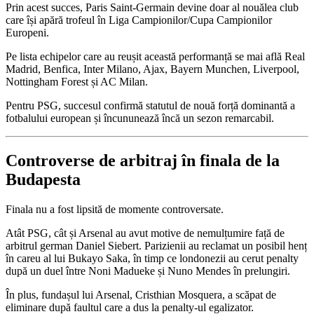
Prin acest succes, Paris Saint-Germain devine doar al nouălea club
care își apără trofeul în Liga Campionilor/Cupa Campionilor
Europeni.
Pe lista echipelor care au reușit această performanță se mai află Real
Madrid, Benfica, Inter Milano, Ajax, Bayern Munchen, Liverpool,
Nottingham Forest și AC Milan.
Pentru PSG, succesul confirmă statutul de nouă forță dominantă a
fotbalului european și încununează încă un sezon remarcabil.
Controverse de arbitraj în finala de la
Budapesta
Finala nu a fost lipsită de momente controversate.
Atât PSG, cât și Arsenal au avut motive de nemulțumire față de
arbitrul german Daniel Siebert. Parizienii au reclamat un posibil henț
în careu al lui Bukayo Saka, în timp ce londonezii au cerut penalty
după un duel între Noni Madueke și Nuno Mendes în prelungiri.
În plus, fundașul lui Arsenal, Cristhian Mosquera, a scăpat de
eliminare după faultul care a dus la penalty-ul egalizator.