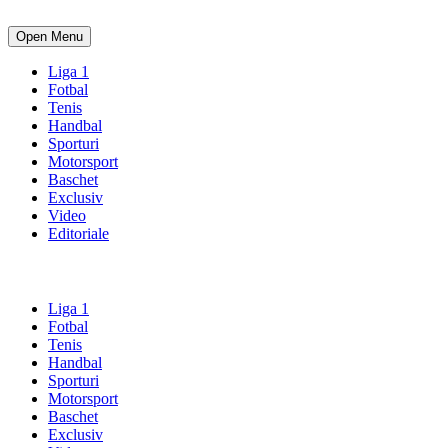
Open Menu
Liga 1
Fotbal
Tenis
Handbal
Sporturi
Motorsport
Baschet
Exclusiv
Video
Editoriale
Liga 1
Fotbal
Tenis
Handbal
Sporturi
Motorsport
Baschet
Exclusiv