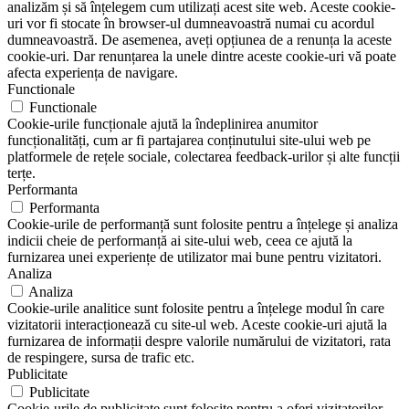
analizăm și să înțelegem cum utilizați acest site web. Aceste cookie-
uri vor fi stocate în browser-ul dumneavoastră numai cu acordul
dumneavoastră. De asemenea, aveți opțiunea de a renunța la aceste
cookie-uri. Dar renunțarea la unele dintre aceste cookie-uri vă poate
afecta experiența de navigare.
Functionale
Functionale
Cookie-urile funcționale ajută la îndeplinirea anumitor
funcționalități, cum ar fi partajarea conținutului site-ului web pe
platformele de rețele sociale, colectarea feedback-urilor și alte funcții
terțe.
Performanta
Performanta
Cookie-urile de performanță sunt folosite pentru a înțelege și analiza
indicii cheie de performanță ai site-ului web, ceea ce ajută la
furnizarea unei experiențe de utilizator mai bune pentru vizitatori.
Analiza
Analiza
Cookie-urile analitice sunt folosite pentru a înțelege modul în care
vizitatorii interacționează cu site-ul web. Aceste cookie-uri ajută la
furnizarea de informații despre valorile numărului de vizitatori, rata
de respingere, sursa de trafic etc.
Publicitate
Publicitate
Cookie-urile de publicitate sunt folosite pentru a oferi vizitatorilor