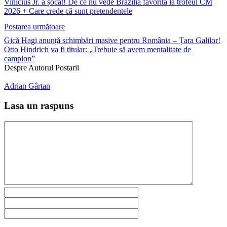
Vinicius Jr. a șocat! De ce nu vede Brazilia favorită la trofeul CM
2026 + Care crede că sunt pretendentele
Postarea următoare
Gică Hagi anunță schimbări masive pentru România – Țara Galilor!
Otto Hindrich va fi titular: „Trebuie să avem mentalitate de
campion”
Despre Autorul Postarii
Adrian Gârtan
Lasa un raspuns