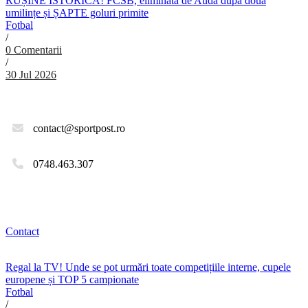
RUȘINE ISTORICĂ! FCSB, eliminată de Auda după două
umilințe și ȘAPTE goluri primite
Fotbal
/
0 Comentarii
/
30 Jul 2026
contact@sportpost.ro
0748.463.307
Contact
Regal la TV! Unde se pot urmări toate competițiile interne, cupele
europene și TOP 5 campionate
Fotbal
/