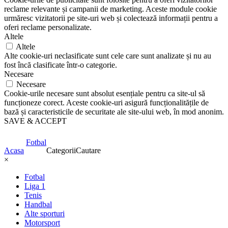
reclame relevante și campanii de marketing. Aceste module cookie
urmăresc vizitatorii pe site-uri web și colectează informații pentru a
oferi reclame personalizate.
Altele
Altele
Alte cookie-uri neclasificate sunt cele care sunt analizate și nu au
fost încă clasificate într-o categorie.
Necesare
Necesare
Cookie-urile necesare sunt absolut esențiale pentru ca site-ul să
funcționeze corect. Aceste cookie-uri asigură funcționalitățile de
bază și caracteristicile de securitate ale site-ului web, în mod anonim.
SAVE & ACCEPT
Fotbal
Acasa
Categorii
Cautare
×
Fotbal
Liga 1
Tenis
Handbal
Alte sporturi
Motorsport