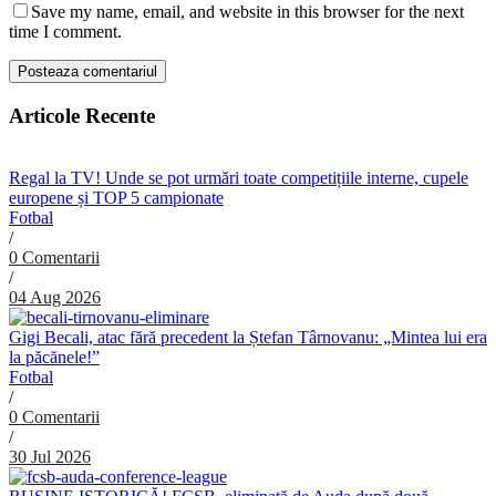
Save my name, email, and website in this browser for the next
time I comment.
Articole Recente
Regal la TV! Unde se pot urmări toate competițiile interne, cupele
europene și TOP 5 campionate
Fotbal
/
0 Comentarii
/
04 Aug 2026
Gigi Becali, atac fără precedent la Ștefan Târnovanu: „Mintea lui era
la păcănele!”
Fotbal
/
0 Comentarii
/
30 Jul 2026