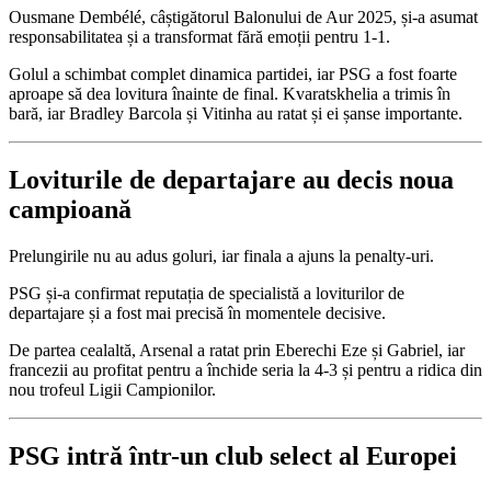
Ousmane Dembélé, câștigătorul Balonului de Aur 2025, și-a asumat
responsabilitatea și a transformat fără emoții pentru 1-1.
Golul a schimbat complet dinamica partidei, iar PSG a fost foarte
aproape să dea lovitura înainte de final. Kvaratskhelia a trimis în
bară, iar Bradley Barcola și Vitinha au ratat și ei șanse importante.
Loviturile de departajare au decis noua
campioană
Prelungirile nu au adus goluri, iar finala a ajuns la penalty-uri.
PSG și-a confirmat reputația de specialistă a loviturilor de
departajare și a fost mai precisă în momentele decisive.
De partea cealaltă, Arsenal a ratat prin Eberechi Eze și Gabriel, iar
francezii au profitat pentru a închide seria la 4-3 și pentru a ridica din
nou trofeul Ligii Campionilor.
PSG intră într-un club select al Europei