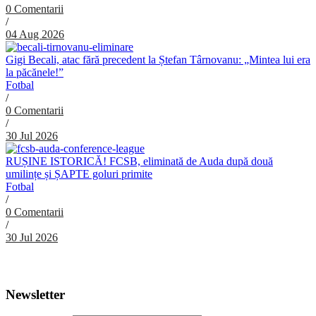
0 Comentarii
/
04 Aug 2026
Gigi Becali, atac fără precedent la Ștefan Târnovanu: „Mintea lui era
la păcănele!”
Fotbal
/
0 Comentarii
/
30 Jul 2026
RUȘINE ISTORICĂ! FCSB, eliminată de Auda după două
umilințe și ȘAPTE goluri primite
Fotbal
/
0 Comentarii
/
30 Jul 2026
Abonare Newsletter
Newsletter