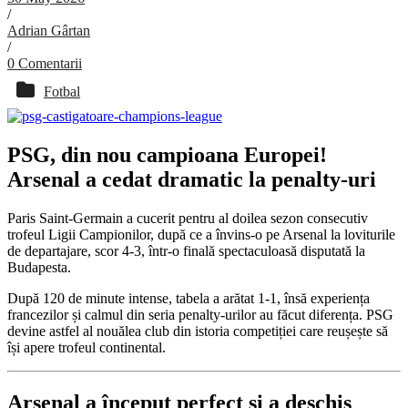
/
Adrian Gârtan
/
0 Comentarii
Fotbal
PSG, din nou campioana Europei!
Arsenal a cedat dramatic la penalty-uri
Paris Saint-Germain a cucerit pentru al doilea sezon consecutiv
trofeul Ligii Campionilor, după ce a învins-o pe Arsenal la loviturile
de departajare, scor 4-3, într-o finală spectaculoasă disputată la
Budapesta.
După 120 de minute intense, tabela a arătat 1-1, însă experiența
francezilor și calmul din seria penalty-urilor au făcut diferența. PSG
devine astfel al nouălea club din istoria competiției care reușește să
își apere trofeul continental.
Arsenal a început perfect și a deschis