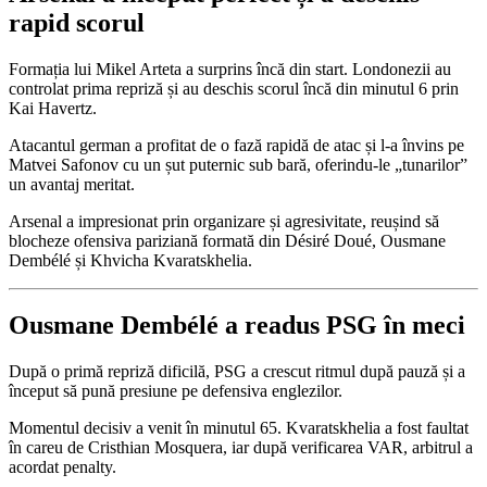
rapid scorul
Formația lui Mikel Arteta a surprins încă din start. Londonezii au
controlat prima repriză și au deschis scorul încă din minutul 6 prin
Kai Havertz.
Atacantul german a profitat de o fază rapidă de atac și l-a învins pe
Matvei Safonov cu un șut puternic sub bară, oferindu-le „tunarilor”
un avantaj meritat.
Arsenal a impresionat prin organizare și agresivitate, reușind să
blocheze ofensiva pariziană formată din Désiré Doué, Ousmane
Dembélé și Khvicha Kvaratskhelia.
Ousmane Dembélé a readus PSG în meci
După o primă repriză dificilă, PSG a crescut ritmul după pauză și a
început să pună presiune pe defensiva englezilor.
Momentul decisiv a venit în minutul 65. Kvaratskhelia a fost faultat
în careu de Cristhian Mosquera, iar după verificarea VAR, arbitrul a
acordat penalty.