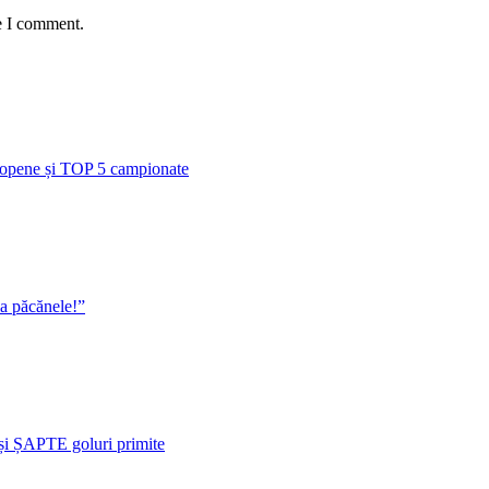
e I comment.
uropene și TOP 5 campionate
la păcănele!”
i ȘAPTE goluri primite