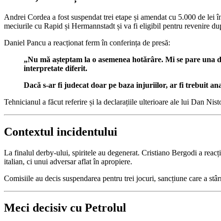
Andrei Cordea a fost suspendat trei etape și amendat cu 5.000 de lei în
meciurile cu Rapid și Hermannstadt și va fi eligibil pentru revenire du
Daniel Pancu a reacționat ferm în conferința de presă:
„Nu mă așteptam la o asemenea hotărâre. Mi se pare una dintr
interpretate diferit.
Dacă s-ar fi judecat doar pe baza injuriilor, ar fi trebuit ana
Tehnicianul a făcut referire și la declarațiile ulterioare ale lui Dan N
Contextul incidentului
La finalul derby-ului, spiritele au degenerat. Cristiano Bergodi a reacți
italian, ci unui adversar aflat în apropiere.
Comisiile au decis suspendarea pentru trei jocuri, sancțiune care a stâr
Meci decisiv cu Petrolul