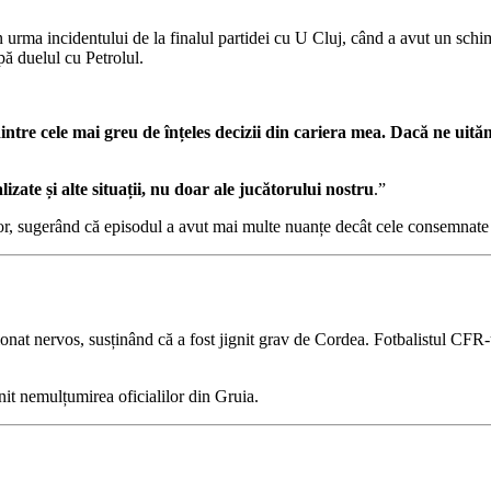
 urma incidentului de la finalul partidei cu U Cluj, când a avut un schim
pă duelul cu Petrolul.
e cele mai greu de înțeles decizii din cariera mea. Dacă ne uităm st
lizate și alte situații, nu doar ale jucătorului nostru
.”
istor, sugerând că episodul a avut mai multe nuanțe decât cele consemnate 
onat nervos, susținând că a fost jignit grav de Cordea. Fotbalistul CFR-ul
nit nemulțumirea oficialilor din Gruia.