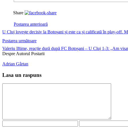
Share
Postarea anterioară
U Cluj lovește decisiv la Botoșani și este ca și calificată în play-off. 
Postarea următoare
Valeriu Iftime, reacție dură după FC Botoșani – U Cluj 1-3: „Am visa
Despre Autorul Postarii
Adrian Gârtan
Lasa un raspuns