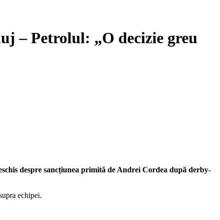
j – Petrolul: „O decizie greu
t deschis despre sancțiunea primită de Andrei Cordea după derby-
supra echipei.