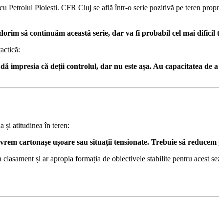
cu Petrolul Ploiești. CFR Cluj se află într-o serie pozitivă pe teren propr
rim să continuăm această serie, dar va fi probabil cel mai dificil
actică:
 dă impresia că deții controlul, dar nu este așa. Au capacitatea de
 și atitudinea în teren:
 Nu vrem cartonașe ușoare sau situații tensionate. Trebuie să reducem
 clasament și ar apropia formația de obiectivele stabilite pentru acest se