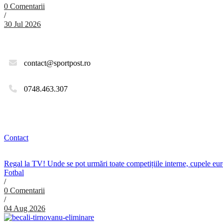
0 Comentarii
/
30 Jul 2026
contact@sportpost.ro
0748.463.307
Contact
Regal la TV! Unde se pot urmări toate competițiile interne, cupele e
Fotbal
/
0 Comentarii
/
04 Aug 2026