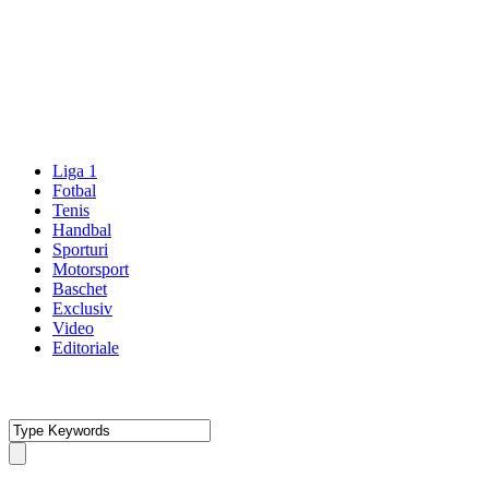
Liga 1
Fotbal
Tenis
Handbal
Sporturi
Motorsport
Baschet
Exclusiv
Video
Editoriale