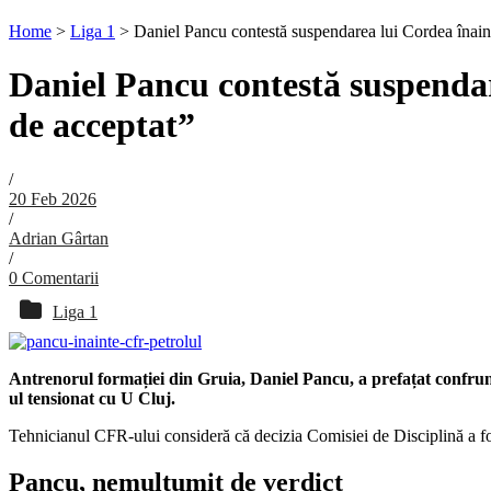
Home
>
Liga 1
>
Daniel Pancu contestă suspendarea lui Cordea înain
Daniel Pancu contestă suspendar
de acceptat”
/
20 Feb 2026
/
Adrian Gârtan
/
0 Comentarii
Liga 1
Antrenorul formației din Gruia, Daniel Pancu, a prefațat confrunt
ul tensionat cu U Cluj.
Tehnicianul CFR-ului consideră că decizia Comisiei de Disciplină a fos
Pancu, nemulțumit de verdict