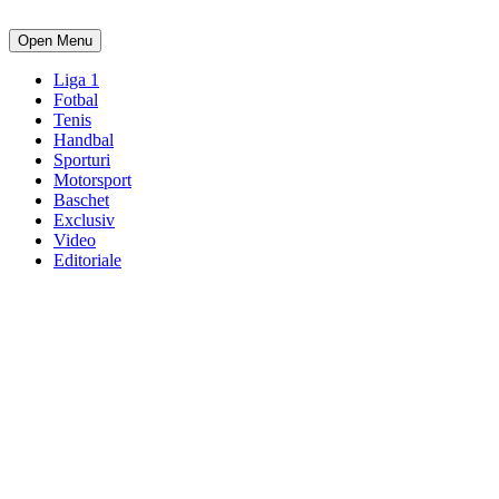
Open Menu
Liga 1
Fotbal
Tenis
Handbal
Sporturi
Motorsport
Baschet
Exclusiv
Video
Editoriale