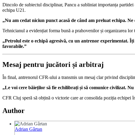
Dincolo de subiectul disciplinar, Pancu a subliniat importanța partidei 
echipa U21.
„Nu am cedat niciun punct acasă de când am preluat echipa. Ne do
Tehnicianul a evidențiat forma bună a prahovenilor și organizarea lor t
„Petrolul este o echipă agresivă, cu un antrenor experimentat. Îți
favorabile.”
Mesaj pentru jucători și arbitraj
În final, antrenorul CFR-ului a transmis un mesaj clar privind disciplina
„Le voi cere băieților să fie echilibrați și să comunice civilizat.
CFR Cluj speră să obțină o victorie care ar consolida poziția echipei în
Author
Adrian Gârtan