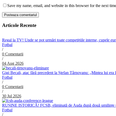
Save my name, email, and website in this browser for the next tim
Articole Recente
Regal la TV! Unde se pot urmări toate competițiile interne, cupele e
Fotbal
/
0 Comentarii
/
04 Aug 2026
Gigi Becali, atac fără precedent la Ștefan Târnovanu: „Mintea lui era 
Fotbal
/
0 Comentarii
/
30 Jul 2026
RUȘINE ISTORICĂ! FCSB, eliminată de Auda după două umilințe ș
Fotbal
/