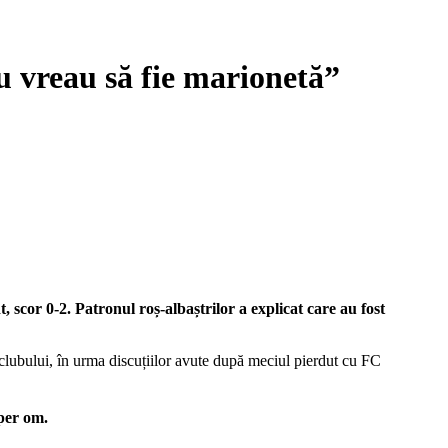
u vreau să fie marionetă”
scor 0-2. Patronul roș-albaștrilor a explicat care au fost
 clubului, în urma discuțiilor avute după meciul pierdut cu FC
uper om.