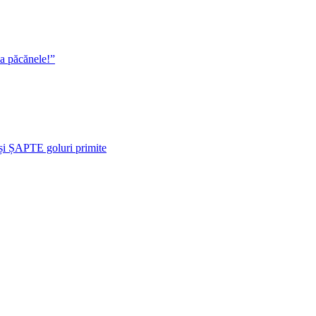
la păcănele!”
i ȘAPTE goluri primite