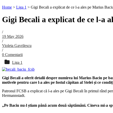
Home
>
Liga 1
>
Gigi Becali a explicat de ce l-a ales pe Marius Bac
Gigi Becali a explicat de ce l-a
/
19 May 2026
/
Violeta Gavrilescu
/
0 Comentarii
Liga 1
Gigi Becali a oferit detalii despre numirea lui Marius Baciu pe b
motivele pentru care l-a ales pe fostul căpitan al Stelei și ce condi
Patronul FCSB a explicat că l-a ales pe Gigi Becali în primul rând pen
Hermannstadt.
„Pe Baciu nu-l știam până acum două săptămâni. Cineva mi-a spus 