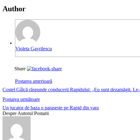
Author
Violeta Gavrilescu
Share
Postarea anterioară
Costel Gâlcă răspunde conducerii Rapidului: „Eu sunt dezamăgit. Le-am
Postarea următoare
Un jucator de baza o paraseste pe Rapid din vara
Despre Autorul Postarii