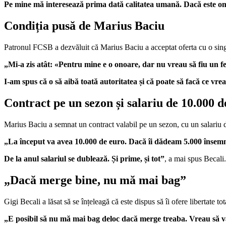
Pe mine mă interesează prima dată calitatea umană. Dacă este om d
Condiția pusă de Marius Baciu
Patronul FCSB a dezvăluit că Marius Baciu a acceptat oferta cu o singur
„Mi-a zis atât: «Pentru mine e o onoare, dar nu vreau să fiu un f
I-am spus că o să aibă toată autoritatea și că poate să facă ce vrea
Contract pe un sezon și salariu de 10.000 d
Marius Baciu a semnat un contract valabil pe un sezon, cu un salariu d
„La început va avea 10.000 de euro. Dacă îi dădeam 5.000 însemn
De la anul salariul se dublează. Și prime, și tot”
, a mai spus Becali.
„Dacă merge bine, nu mă mai bag”
Gigi Becali a lăsat să se înțeleagă că este dispus să îi ofere libertate to
„E posibil să nu mă mai bag deloc dacă merge treaba. Vreau să 