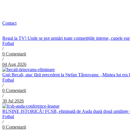
Contact
Regal la TV! Unde se pot urmări toate competițiile interne, cupele e
Fotbal
/
0 Comentarii
/
04 Aug 2026
Gigi Becali, atac fără precedent la Ștefan Târnovanu: „Mintea lui era 
Fotbal
/
0 Comentarii
/
30 Jul 2026
RUȘINE ISTORICĂ! FCSB, eliminată de Auda după două umilințe ș
Fotbal
/
0 Comentarii