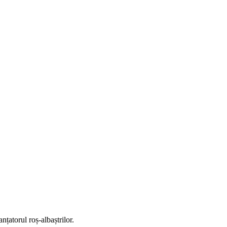
anțatorul roș-albaștrilor.