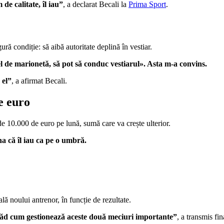
e calitate, îl iau”
, a declarat Becali la
Prima Sport
.
ă condiție: să aibă autoritate deplină în vestiar.
el de marionetă, să pot să conduc vestiarul». Asta m-a convins.
 el”
, a afirmat Becali.
e euro
e 10.000 de euro pe lună, sumă care va crește ulterior.
a că îl iau ca pe o umbră.
tală noului antrenor, în funcție de rezultate.
văd cum gestionează aceste două meciuri importante”
, a transmis fin