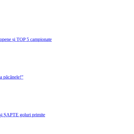
uropene și TOP 5 campionate
la păcănele!”
i ȘAPTE goluri primite