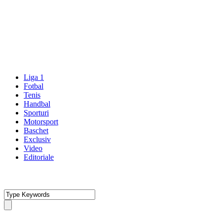
Liga 1
Fotbal
Tenis
Handbal
Sporturi
Motorsport
Baschet
Exclusiv
Video
Editoriale