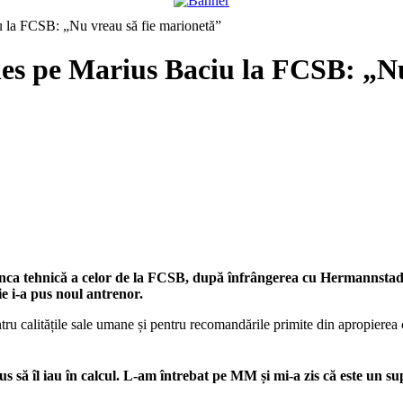
iu la FCSB: „Nu vreau să fie marionetă”
 ales pe Marius Baciu la FCSB: „N
anca tehnică a celor de la FCSB, după înfrângerea cu Hermannstadt, 
ție i-a pus noul antrenor.
tru calitățile sale umane și pentru recomandările primite din apropierea
să îl iau în calcul. L-am întrebat pe MM și mi-a zis că este un s