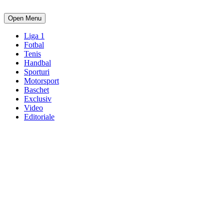
Open Menu
Liga 1
Fotbal
Tenis
Handbal
Sporturi
Motorsport
Baschet
Exclusiv
Video
Editoriale