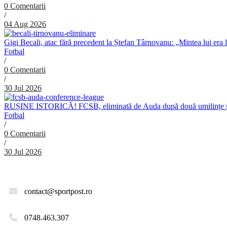
0 Comentarii
/
04 Aug 2026
Gigi Becali, atac fără precedent la Ștefan Târnovanu: „Mintea lui era 
Fotbal
/
0 Comentarii
/
30 Jul 2026
RUȘINE ISTORICĂ! FCSB, eliminată de Auda după două umilințe ș
Fotbal
/
0 Comentarii
/
30 Jul 2026
contact@sportpost.ro
0748.463.307