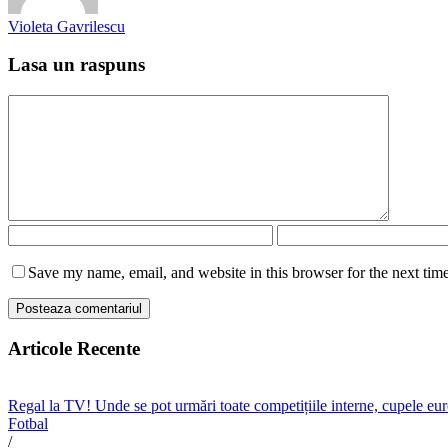
Violeta Gavrilescu
Lasa un raspuns
Save my name, email, and website in this browser for the next tim
Articole Recente
Regal la TV! Unde se pot urmări toate competițiile interne, cupele e
Fotbal
/