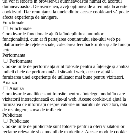
uri vor fi stocate în browser-ul dumneavoastră numai cu acordul
dumneavoastră. De asemenea, aveți opțiunea de a renunța la aceste
cookie-uri. Dar renunțarea la unele dintre aceste cookie-uri vă poate
afecta experiența de navigare.
Functionale
Functionale
Cookie-urile funcționale ajută la îndeplinirea anumitor
funcționalități, cum ar fi partajarea conținutului site-ului web pe
platformele de rețele sociale, colectarea feedback-urilor și alte funcții
terțe.
Performanta
Performanta
Cookie-urile de performanță sunt folosite pentru a înțelege și analiza
indicii cheie de performanță ai site-ului web, ceea ce ajută la
furnizarea unei experiențe de utilizator mai bune pentru vizitatori.
Analiza
Analiza
Cookie-urile analitice sunt folosite pentru a înțelege modul în care
vizitatorii interacționează cu site-ul web. Aceste cookie-uri ajută la
furnizarea de informații despre valorile numărului de vizitatori, rata
de respingere, sursa de trafic etc.
Publicitate
Publicitate
Cookie-urile de publicitate sunt folosite pentru a oferi vizitatorilor
reclame relevante și campanii de marketing. Aceste module cookie