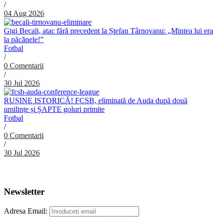
/
04 Aug 2026
Gigi Becali, atac fără precedent la Ștefan Târnovanu: „Mintea lui era
la păcănele!”
Fotbal
/
0 Comentarii
/
30 Jul 2026
RUȘINE ISTORICĂ! FCSB, eliminată de Auda după două
umilințe și ȘAPTE goluri primite
Fotbal
/
0 Comentarii
/
30 Jul 2026
Abonare Newsletter
Newsletter
Adresa Email: