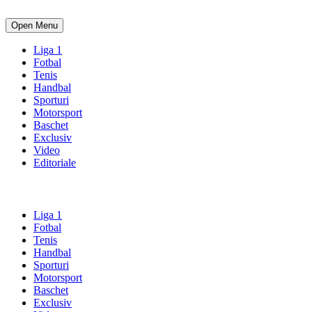
Open Menu
Liga 1
Fotbal
Tenis
Handbal
Sporturi
Motorsport
Baschet
Exclusiv
Video
Editoriale
Liga 1
Fotbal
Tenis
Handbal
Sporturi
Motorsport
Baschet
Exclusiv