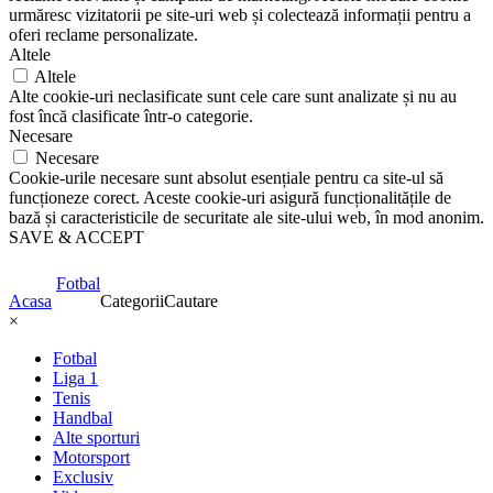
urmăresc vizitatorii pe site-uri web și colectează informații pentru a
oferi reclame personalizate.
Altele
Altele
Alte cookie-uri neclasificate sunt cele care sunt analizate și nu au
fost încă clasificate într-o categorie.
Necesare
Necesare
Cookie-urile necesare sunt absolut esențiale pentru ca site-ul să
funcționeze corect. Aceste cookie-uri asigură funcționalitățile de
bază și caracteristicile de securitate ale site-ului web, în mod anonim.
SAVE & ACCEPT
Fotbal
Acasa
Categorii
Cautare
×
Fotbal
Liga 1
Tenis
Handbal
Alte sporturi
Motorsport
Exclusiv