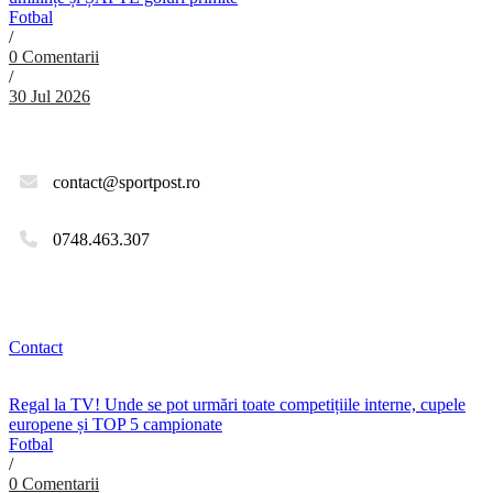
Fotbal
/
0 Comentarii
/
30 Jul 2026
contact@sportpost.ro
0748.463.307
Contact
Regal la TV! Unde se pot urmări toate competițiile interne, cupele
europene și TOP 5 campionate
Fotbal
/
0 Comentarii