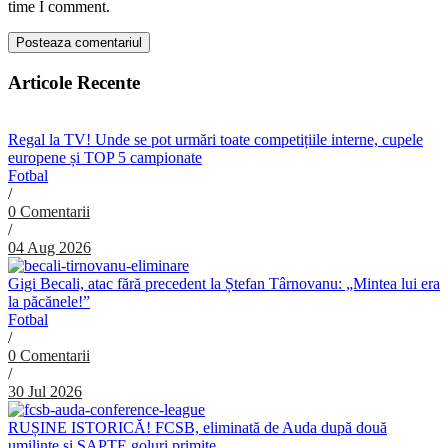
time I comment.
Articole Recente
Regal la TV! Unde se pot urmări toate competițiile interne, cupele
europene și TOP 5 campionate
Fotbal
/
0 Comentarii
/
04 Aug 2026
Gigi Becali, atac fără precedent la Ștefan Târnovanu: „Mintea lui era
la păcănele!”
Fotbal
/
0 Comentarii
/
30 Jul 2026
RUȘINE ISTORICĂ! FCSB, eliminată de Auda după două
umilințe și ȘAPTE goluri primite