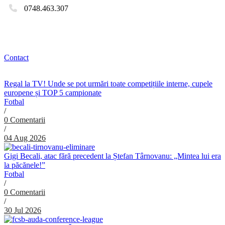
0748.463.307
Contact
Regal la TV! Unde se pot urmări toate competițiile interne, cupele
europene și TOP 5 campionate
Fotbal
/
0 Comentarii
/
04 Aug 2026
Gigi Becali, atac fără precedent la Ștefan Târnovanu: „Mintea lui era
la păcănele!”
Fotbal
/
0 Comentarii
/
30 Jul 2026