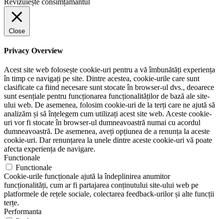
Revizuiește consimțământul
Close
Privacy Overview
Acest site web folosește cookie-uri pentru a vă îmbunătăți experiența
în timp ce navigați pe site. Dintre acestea, cookie-urile care sunt
clasificate ca fiind necesare sunt stocate în browser-ul dvs., deoarece
sunt esențiale pentru funcționarea funcționalităților de bază ale site-
ului web. De asemenea, folosim cookie-uri de la terți care ne ajută să
analizăm și să înțelegem cum utilizați acest site web. Aceste cookie-
uri vor fi stocate în browser-ul dumneavoastră numai cu acordul
dumneavoastră. De asemenea, aveți opțiunea de a renunța la aceste
cookie-uri. Dar renunțarea la unele dintre aceste cookie-uri vă poate
afecta experiența de navigare.
Functionale
Functionale
Cookie-urile funcționale ajută la îndeplinirea anumitor
funcționalități, cum ar fi partajarea conținutului site-ului web pe
platformele de rețele sociale, colectarea feedback-urilor și alte funcții
terțe.
Performanta