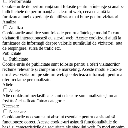
Performanta
Cookie-urile de performanță sunt folosite pentru a înțelege și analiza
indicii cheie de performanță ai site-ului web, ceea ce ajută la
furnizarea unei experiențe de utilizator mai bune pentru vizitatori.
Analiza
Analiza
Cookie-urile analitice sunt folosite pentru a înțelege modul în care
vizitatorii interacționează cu site-ul web. Aceste cookie-uri ajută la
furnizarea de informații despre valorile numărului de vizitatori, rata
de respingere, sursa de trafic etc.
Publicitate
Publicitate
Cookie-urile de publicitate sunt folosite pentru a oferi vizitatorilor
reclame relevante și campanii de marketing. Aceste module cookie
urmăresc vizitatorii pe site-uri web și colectează informații pentru a
oferi reclame personalizate.
Altele
Altele
Alte cookie-uri neclasificate sunt cele care sunt analizate și nu au
fost încă clasificate într-o categorie.
Necesare
Necesare
Cookie-urile necesare sunt absolut esențiale pentru ca site-ul să
funcționeze corect. Aceste cookie-uri asigură funcționalitățile de
bază și caracteristicile de securitate ale site-ului web, în mod anonim.