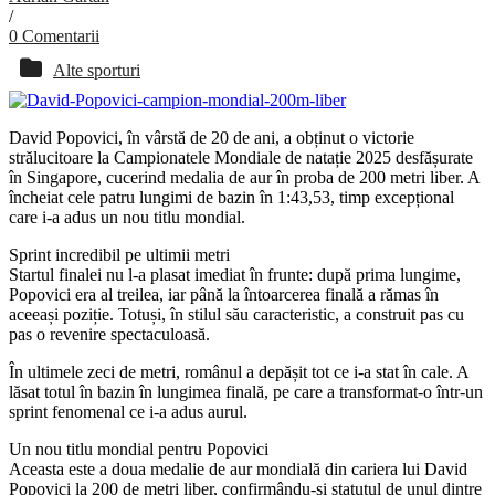
/
0 Comentarii
Alte sporturi
David Popovici, în vârstă de 20 de ani, a obținut o victorie
strălucitoare la Campionatele Mondiale de natație 2025 desfășurate
în Singapore, cucerind medalia de aur în proba de 200 metri liber. A
încheiat cele patru lungimi de bazin în 1:43,53, timp excepțional
care i-a adus un nou titlu mondial.
Sprint incredibil pe ultimii metri
Startul finalei nu l-a plasat imediat în frunte: după prima lungime,
Popovici era al treilea, iar până la întoarcerea finală a rămas în
aceeași poziție. Totuși, în stilul său caracteristic, a construit pas cu
pas o revenire spectaculoasă.
În ultimele zeci de metri, românul a depășit tot ce i-a stat în cale. A
lăsat totul în bazin în lungimea finală, pe care a transformat-o într-un
sprint fenomenal ce i-a adus aurul.
Un nou titlu mondial pentru Popovici
Aceasta este a doua medalie de aur mondială din cariera lui David
Popovici la 200 de metri liber, confirmându-și statutul de unul dintre