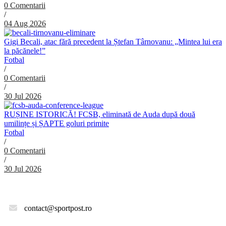
0 Comentarii
/
04 Aug 2026
Gigi Becali, atac fără precedent la Ștefan Târnovanu: „Mintea lui era
la păcănele!”
Fotbal
/
0 Comentarii
/
30 Jul 2026
RUȘINE ISTORICĂ! FCSB, eliminată de Auda după două
umilințe și ȘAPTE goluri primite
Fotbal
/
0 Comentarii
/
30 Jul 2026
contact@sportpost.ro