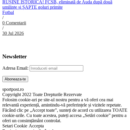
RUȘINE ISTORICĂ! FCSB, eliminată de Auda după două
umilințe și ȘAPTE goluri primite
Fotbal
/
0 Comentarii
/
30 Jul 2026
Abonare Newsletter
Newsletter
Adresa Email:
sportpost.ro
Copyright 2022 Toate Drepturile Rezervate
Folosim cookie-uri pe site-ul nostru pentru a vă oferi cea mai
relevantă experiență, amintindu-vă preferințele și vizitele repetate.
Făcând clic pe „Accept toate”, sunteți de acord cu utilizarea TOATE
cookie-urile. Cu toate acestea, puteți accesa „Setări cookie” pentru a
oferi un consimțământ controlat.
Setari Cookie
Accepta