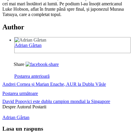
cei mai mari înotători ai lumii. Pe podium l-au însoțit americanul
Luke Hobson, aflat în frunte până spre final, și japonezul Murasa
Tatsuya, care a completat topul.
Author
Adrian Gârtan
Share
Postarea anterioară
Andrei Cornea și Marian Enache, AUR la Dublu Vâsle
Postarea următoare
David Popovici este dublu campion mondial la Singapore
Despre Autorul Postarii
Adrian Gârtan
Lasa un raspuns