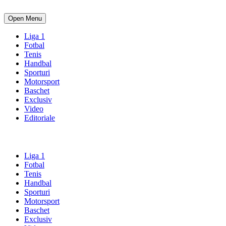
Open Menu
Liga 1
Fotbal
Tenis
Handbal
Sporturi
Motorsport
Baschet
Exclusiv
Video
Editoriale
Liga 1
Fotbal
Tenis
Handbal
Sporturi
Motorsport
Baschet
Exclusiv