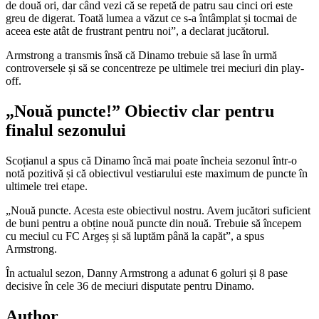
de două ori, dar când vezi că se repetă de patru sau cinci ori este
greu de digerat. Toată lumea a văzut ce s-a întâmplat și tocmai de
aceea este atât de frustrant pentru noi”, a declarat jucătorul.
Armstrong a transmis însă că Dinamo trebuie să lase în urmă
controversele și să se concentreze pe ultimele trei meciuri din play-
off.
„Nouă puncte!” Obiectiv clar pentru
finalul sezonului
Scoțianul a spus că Dinamo încă mai poate încheia sezonul într-o
notă pozitivă și că obiectivul vestiarului este maximum de puncte în
ultimele trei etape.
„Nouă puncte. Acesta este obiectivul nostru. Avem jucători suficient
de buni pentru a obține nouă puncte din nouă. Trebuie să începem
cu meciul cu FC Argeș și să luptăm până la capăt”, a spus
Armstrong.
În actualul sezon, Danny Armstrong a adunat 6 goluri și 8 pase
decisive în cele 36 de meciuri disputate pentru Dinamo.
Author