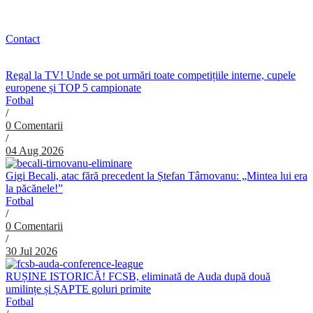
Contact
Regal la TV! Unde se pot urmări toate competițiile interne, cupele
europene și TOP 5 campionate
Fotbal
/
0 Comentarii
/
04 Aug 2026
Gigi Becali, atac fără precedent la Ștefan Târnovanu: „Mintea lui era
la păcănele!”
Fotbal
/
0 Comentarii
/
30 Jul 2026
RUȘINE ISTORICĂ! FCSB, eliminată de Auda după două
umilințe și ȘAPTE goluri primite
Fotbal