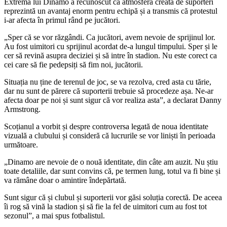
Extrema lui Dinamo a recunoscut că atmosfera creată de suporteri
reprezintă un avantaj enorm pentru echipă și a transmis că protestul
i-ar afecta în primul rând pe jucători.
„Sper că se vor răzgândi. Ca jucători, avem nevoie de sprijinul lor.
Au fost uimitori cu sprijinul acordat de-a lungul timpului. Sper și le
cer să revină asupra deciziei și să intre în stadion. Nu este corect ca
cei care să fie pedepsiți să fim noi, jucătorii.
Situația nu ține de terenul de joc, se va rezolva, cred asta cu tărie,
dar nu sunt de părere că suporterii trebuie să procedeze așa. Ne-ar
afecta doar pe noi și sunt sigur că vor realiza asta”, a declarat Danny
Armstrong.
Scoțianul a vorbit și despre controversa legată de noua identitate
vizuală a clubului și consideră că lucrurile se vor liniști în perioada
următoare.
„Dinamo are nevoie de o nouă identitate, din câte am auzit. Nu știu
toate detaliile, dar sunt convins că, pe termen lung, totul va fi bine și
va rămâne doar o amintire îndepărtată.
Sunt sigur că și clubul și suporterii vor găsi soluția corectă. De aceea
îi rog să vină la stadion și să fie la fel de uimitori cum au fost tot
sezonul”, a mai spus fotbalistul.