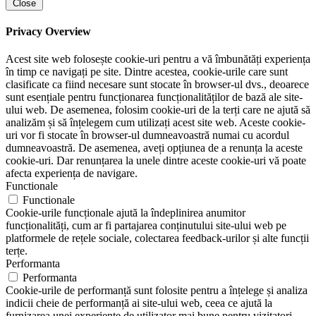
Close
Privacy Overview
Acest site web folosește cookie-uri pentru a vă îmbunătăți experiența
în timp ce navigați pe site. Dintre acestea, cookie-urile care sunt
clasificate ca fiind necesare sunt stocate în browser-ul dvs., deoarece
sunt esențiale pentru funcționarea funcționalităților de bază ale site-
ului web. De asemenea, folosim cookie-uri de la terți care ne ajută să
analizăm și să înțelegem cum utilizați acest site web. Aceste cookie-
uri vor fi stocate în browser-ul dumneavoastră numai cu acordul
dumneavoastră. De asemenea, aveți opțiunea de a renunța la aceste
cookie-uri. Dar renunțarea la unele dintre aceste cookie-uri vă poate
afecta experiența de navigare.
Functionale
Functionale
Cookie-urile funcționale ajută la îndeplinirea anumitor
funcționalități, cum ar fi partajarea conținutului site-ului web pe
platformele de rețele sociale, colectarea feedback-urilor și alte funcții
terțe.
Performanta
Performanta
Cookie-urile de performanță sunt folosite pentru a înțelege și analiza
indicii cheie de performanță ai site-ului web, ceea ce ajută la
furnizarea unei experiențe de utilizator mai bune pentru vizitatori.