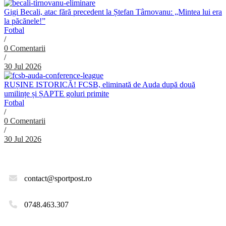
Gigi Becali, atac fără precedent la Ștefan Târnovanu: „Mintea lui era
la păcănele!”
Fotbal
/
0 Comentarii
/
30 Jul 2026
RUȘINE ISTORICĂ! FCSB, eliminată de Auda după două
umilințe și ȘAPTE goluri primite
Fotbal
/
0 Comentarii
/
30 Jul 2026
contact@sportpost.ro
0748.463.307