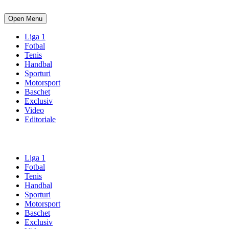
Open Menu
Liga 1
Fotbal
Tenis
Handbal
Sporturi
Motorsport
Baschet
Exclusiv
Video
Editoriale
Liga 1
Fotbal
Tenis
Handbal
Sporturi
Motorsport
Baschet
Exclusiv