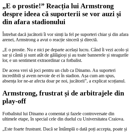
„E o prostie!” Reacția lui Armstrong
despre ideea că suporterii se vor auzi și
din afara stadionului
Întrebat dacă jucătorii îi vor simți la fel pe suporteri chiar și din afara
arenei, Armstrong a avut o reacție sinceră și directă.
„E o prostie. Nu e nici pe departe același lucru. Când îi vezi acolo și
sar și cântă și sunt atât de gălăgioși și au toate bannerele și steagurile
lor, e un sentiment extraordinar ca fotbalist.
De aceea vrei să joci pentru un club ca Dinamo. Au suporteri
incredibili și avem nevoie de ei în stadion. Așa cum am spus,
absența lor ne-ar afecta doar pe noi, jucătorii”, a explicat scoțianul.
Armstrong, frustrat și de arbitrajele din
play-off
Fotbalistul lui Dinamo a comentat și fazele controversate din
ultimele etape, în special cele din duelul cu Universitatea Craiova.
„Este foarte frustrant. Dacă se întâmplă o dată poți accepta, poate și