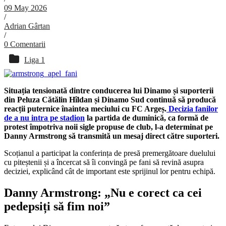
09 May 2026
/
Adrian Gârtan
/
0 Comentarii
Liga 1
Situația tensionată dintre conducerea lui Dinamo și suporterii
din Peluza Cătălin Hîldan și Dinamo Sud continuă să producă
reacții puternice înaintea meciului cu FC Argeș.
Decizia fanilor
de a nu intra pe stadion
la partida de duminică, ca formă de
protest împotriva noii sigle propuse de club, l-a determinat pe
Danny Armstrong să transmită un mesaj direct către suporteri.
Scoțianul a participat la conferința de presă premergătoare duelului
cu piteștenii și a încercat să îi convingă pe fani să revină asupra
deciziei, explicând cât de important este sprijinul lor pentru echipă.
Danny Armstrong: „Nu e corect ca cei
pedepsiți să fim noi”