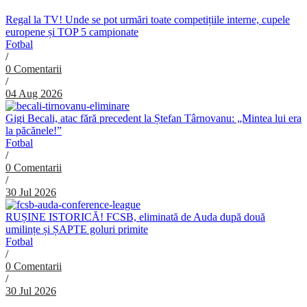
Regal la TV! Unde se pot urmări toate competițiile interne, cupele
europene și TOP 5 campionate
Fotbal
/
0 Comentarii
/
04 Aug 2026
Gigi Becali, atac fără precedent la Ștefan Târnovanu: „Mintea lui era
la păcănele!”
Fotbal
/
0 Comentarii
/
30 Jul 2026
RUȘINE ISTORICĂ! FCSB, eliminată de Auda după două
umilințe și ȘAPTE goluri primite
Fotbal
/
0 Comentarii
/
30 Jul 2026