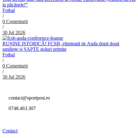
la păcănele!”
Fotbal
/
0 Comentarii
/
30 Jul 2026
RUȘINE ISTORICĂ! FCSB, eliminată de Auda după două
umilințe și ȘAPTE goluri primite
Fotbal
/
0 Comentarii
/
30 Jul 2026
contact@sportpost.ro
0748.463.307
Contact