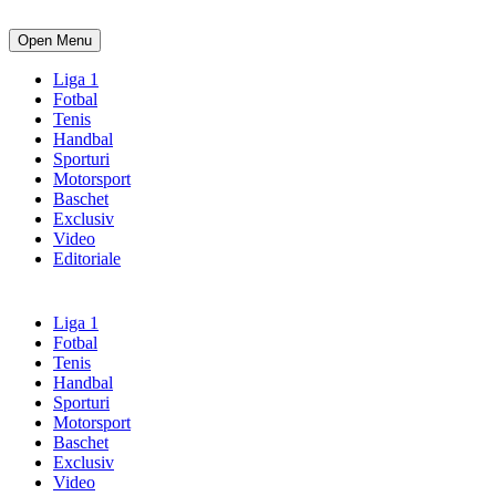
Open Menu
Liga 1
Fotbal
Tenis
Handbal
Sporturi
Motorsport
Baschet
Exclusiv
Video
Editoriale
Liga 1
Fotbal
Tenis
Handbal
Sporturi
Motorsport
Baschet
Exclusiv
Video