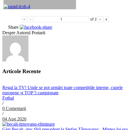
«
‹
of
2
›
»
Share
Despre Autorul Postarii
Articole Recente
Regal la TV! Unde se pot urmări toate competițiile interne, cupele
europene și TOP 5 campionate
Fotbal
/
0 Comentarii
/
04 Aug 2026
Gigi Becali, atac fără precedent la Ștefan Târnovanu: „Mintea lui era