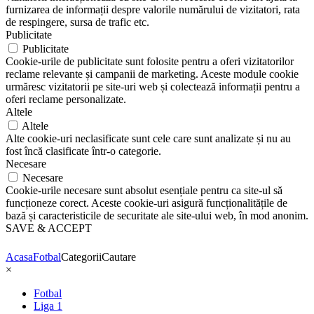
furnizarea de informații despre valorile numărului de vizitatori, rata
de respingere, sursa de trafic etc.
Publicitate
Publicitate
Cookie-urile de publicitate sunt folosite pentru a oferi vizitatorilor
reclame relevante și campanii de marketing. Aceste module cookie
urmăresc vizitatorii pe site-uri web și colectează informații pentru a
oferi reclame personalizate.
Altele
Altele
Alte cookie-uri neclasificate sunt cele care sunt analizate și nu au
fost încă clasificate într-o categorie.
Necesare
Necesare
Cookie-urile necesare sunt absolut esențiale pentru ca site-ul să
funcționeze corect. Aceste cookie-uri asigură funcționalitățile de
bază și caracteristicile de securitate ale site-ului web, în mod anonim.
SAVE & ACCEPT
Acasa
Fotbal
Categorii
Cautare
×
Fotbal
Liga 1