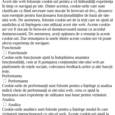
Acest site web folosește cookie-uri pentru a vă îmbunătăți experiența
în timp ce navigați pe site. Dintre acestea, cookie-urile care sunt
clasificate ca fiind necesare sunt stocate în browser-ul dvs., deoarece
sunt esențiale pentru funcționarea funcționalităților de bază ale site-
ului web. De asemenea, folosim cookie-uri de la terți care ne ajută să
analizăm și să înțelegem cum utilizați acest site web. Aceste cookie-
uri vor fi stocate în browser-ul dumneavoastră numai cu acordul
dumneavoastră. De asemenea, aveți opțiunea de a renunța la aceste
cookie-uri. Dar renunțarea la unele dintre aceste cookie-uri vă poate
afecta experiența de navigare.
Functionale
Functionale
Cookie-urile funcționale ajută la îndeplinirea anumitor
funcționalități, cum ar fi partajarea conținutului site-ului web pe
platformele de rețele sociale, colectarea feedback-urilor și alte funcții
terțe.
Performanta
Performanta
Cookie-urile de performanță sunt folosite pentru a înțelege și analiza
indicii cheie de performanță ai site-ului web, ceea ce ajută la
furnizarea unei experiențe de utilizator mai bune pentru vizitatori.
Analiza
Analiza
Cookie-urile analitice sunt folosite pentru a înțelege modul în care
vizitatorii interacționează cu site-ul web. Aceste cookie-uri ajută la