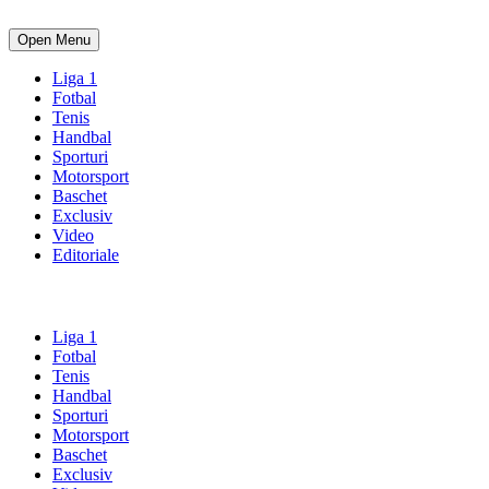
Open Menu
Liga 1
Fotbal
Tenis
Handbal
Sporturi
Motorsport
Baschet
Exclusiv
Video
Editoriale
Liga 1
Fotbal
Tenis
Handbal
Sporturi
Motorsport
Baschet
Exclusiv