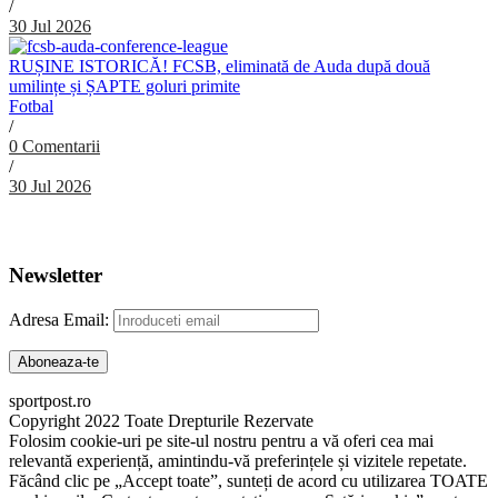
/
30 Jul 2026
RUȘINE ISTORICĂ! FCSB, eliminată de Auda după două
umilințe și ȘAPTE goluri primite
Fotbal
/
0 Comentarii
/
30 Jul 2026
Abonare Newsletter
Newsletter
Adresa Email:
sportpost.ro
Copyright 2022 Toate Drepturile Rezervate
Folosim cookie-uri pe site-ul nostru pentru a vă oferi cea mai
relevantă experiență, amintindu-vă preferințele și vizitele repetate.
Făcând clic pe „Accept toate”, sunteți de acord cu utilizarea TOATE