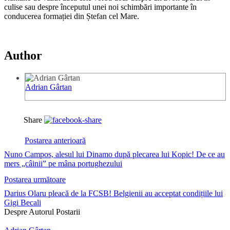
culise sau despre începutul unei noi schimbări importante în
conducerea formației din Ștefan cel Mare.
Author
Adrian Gârtan
Share
Postarea anterioară
Nuno Campos, alesul lui Dinamo după plecarea lui Kopic! De ce au
mers „câinii” pe mâna portughezului
Postarea următoare
Darius Olaru pleacă de la FCSB! Belgienii au acceptat condițiile lui
Gigi Becali
Despre Autorul Postarii