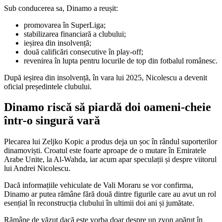
Sub conducerea sa, Dinamo a reușit:
promovarea în SuperLiga;
stabilizarea financiară a clubului;
ieșirea din insolvență;
două calificări consecutive în play-off;
revenirea în lupta pentru locurile de top din fotbalul românesc.
După ieșirea din insolvență, în vara lui 2025, Nicolescu a devenit
oficial președintele clubului.
Dinamo riscă să piardă doi oameni-cheie
într-o singură vară
Plecarea lui Zeljko Kopic a produs deja un șoc în rândul suporterilor
dinamoviști. Croatul este foarte aproape de o mutare în Emiratele
Arabe Unite, la Al-Wahda, iar acum apar speculații și despre viitorul
lui Andrei Nicolescu.
Dacă informațiile vehiculate de Vali Moraru se vor confirma,
Dinamo ar putea rămâne fără două dintre figurile care au avut un rol
esențial în reconstrucția clubului în ultimii doi ani și jumătate.
Rămâne de văzut dacă este vorba doar despre un zvon apărut în