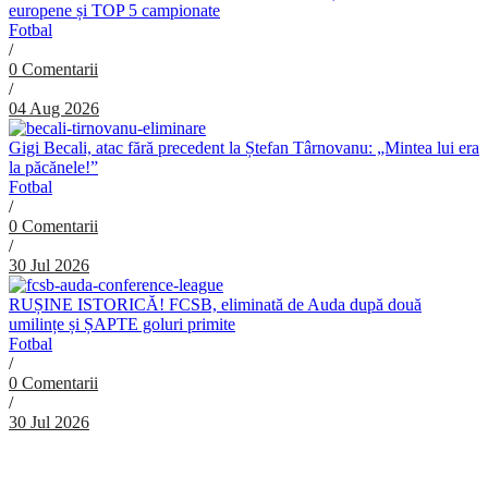
europene și TOP 5 campionate
Fotbal
/
0 Comentarii
/
04 Aug 2026
Gigi Becali, atac fără precedent la Ștefan Târnovanu: „Mintea lui era
la păcănele!”
Fotbal
/
0 Comentarii
/
30 Jul 2026
RUȘINE ISTORICĂ! FCSB, eliminată de Auda după două
umilințe și ȘAPTE goluri primite
Fotbal
/
0 Comentarii
/
30 Jul 2026