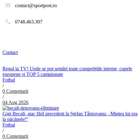
contact@sportpost.ro
0748.463.307
Contact
Regal la TV! Unde se pot urmări toate competițiile interne, cupele
europene și TOP 5 campionate
Fotbal
/
0 Comentarii
/
04 Aug 2026
Gigi Becali, atac fără precedent la Ștefan Târnovanu: „Mintea lui era
la păcănele!”
Fotbal
/
0 Comentarii