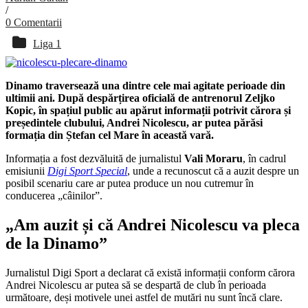
/
0 Comentarii
Liga 1
Dinamo traversează una dintre cele mai agitate perioade din
ultimii ani. După despărțirea oficială de antrenorul Zeljko
Kopic, în spațiul public au apărut informații potrivit cărora și
președintele clubului, Andrei Nicolescu, ar putea părăsi
formația din Ștefan cel Mare în această vară.
Informația a fost dezvăluită de jurnalistul
Vali Moraru
, în cadrul
emisiunii
Digi Sport Special
, unde a recunoscut că a auzit despre un
posibil scenariu care ar putea produce un nou cutremur în
conducerea „câinilor”.
„Am auzit și că Andrei Nicolescu va pleca
de la Dinamo”
Jurnalistul Digi Sport a declarat că există informații conform cărora
Andrei Nicolescu ar putea să se despartă de club în perioada
următoare, deși motivele unei astfel de mutări nu sunt încă clare.