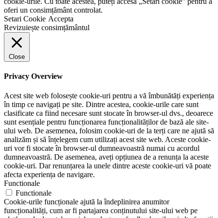
cookie-urile. Cu toate acestea, puteți accesa „Setări cookie” pentru a
oferi un consimțământ controlat.
Setari Cookie
Accepta
Revizuiește consimțământul
Close
Privacy Overview
Acest site web folosește cookie-uri pentru a vă îmbunătăți experiența
în timp ce navigați pe site. Dintre acestea, cookie-urile care sunt
clasificate ca fiind necesare sunt stocate în browser-ul dvs., deoarece
sunt esențiale pentru funcționarea funcționalităților de bază ale site-
ului web. De asemenea, folosim cookie-uri de la terți care ne ajută să
analizăm și să înțelegem cum utilizați acest site web. Aceste cookie-
uri vor fi stocate în browser-ul dumneavoastră numai cu acordul
dumneavoastră. De asemenea, aveți opțiunea de a renunța la aceste
cookie-uri. Dar renunțarea la unele dintre aceste cookie-uri vă poate
afecta experiența de navigare.
Functionale
Functionale
Cookie-urile funcționale ajută la îndeplinirea anumitor
funcționalități, cum ar fi partajarea conținutului site-ului web pe