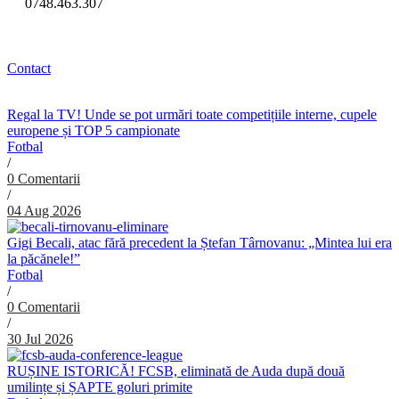
0748.463.307
Contact
Regal la TV! Unde se pot urmări toate competițiile interne, cupele
europene și TOP 5 campionate
Fotbal
/
0 Comentarii
/
04 Aug 2026
Gigi Becali, atac fără precedent la Ștefan Târnovanu: „Mintea lui era
la păcănele!”
Fotbal
/
0 Comentarii
/
30 Jul 2026
RUȘINE ISTORICĂ! FCSB, eliminată de Auda după două
umilințe și ȘAPTE goluri primite