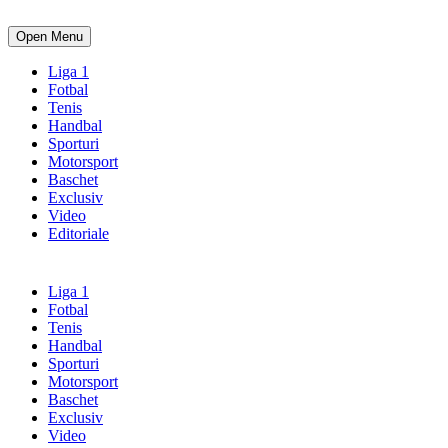
Open Menu
Liga 1
Fotbal
Tenis
Handbal
Sporturi
Motorsport
Baschet
Exclusiv
Video
Editoriale
Liga 1
Fotbal
Tenis
Handbal
Sporturi
Motorsport
Baschet
Exclusiv
Video