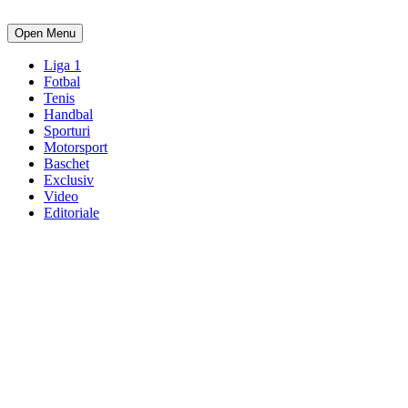
Open Menu
Liga 1
Fotbal
Tenis
Handbal
Sporturi
Motorsport
Baschet
Exclusiv
Video
Editoriale