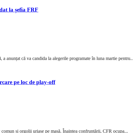
at la șefia FRF
a anunțat că va candida la alegerile programate în luna martie pentru..
care pe loc de play-off
 comun și orgolii uriașe pe masă. Înaintea confruntării, CFR ocupa...