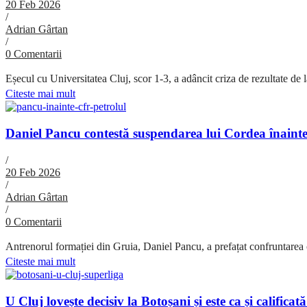
20 Feb 2026
/
Adrian Gârtan
/
0 Comentarii
Eșecul cu Universitatea Cluj, scor 1-3, a adâncit criza de rezultate de l
Citeste mai mult
Daniel Pancu contestă suspendarea lui Cordea înainte
/
20 Feb 2026
/
Adrian Gârtan
/
0 Comentarii
Antrenorul formației din Gruia, Daniel Pancu, a prefațat confruntarea cu
Citeste mai mult
U Cluj lovește decisiv la Botoșani și este ca și califica