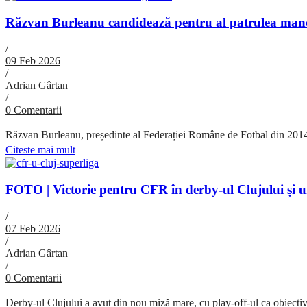
Răzvan Burleanu candidează pentru al patrulea mand
/
09 Feb 2026
/
Adrian Gârtan
/
0 Comentarii
Răzvan Burleanu, președinte al Federației Române de Fotbal din 2014, 
Citeste mai mult
FOTO | Victorie pentru CFR în derby-ul Clujului și ur
/
07 Feb 2026
/
Adrian Gârtan
/
0 Comentarii
Derby-ul Clujului a avut din nou miză mare, cu play-off-ul ca obiectiv