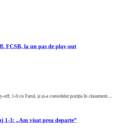
off. FCSB, la un pas de play-out
off, 1-0 cu Farul, și și-a consolidat poziția în clasament....
uj 1-3: „Am visat prea departe”