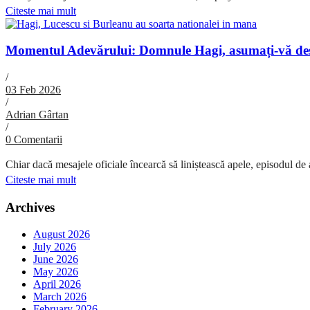
Citeste mai mult
Momentul Adevărului: Domnule Hagi, asumați-vă desti
/
03 Feb 2026
/
Adrian Gârtan
/
0 Comentarii
Chiar dacă mesajele oficiale încearcă să liniștească apele, episodul de a
Citeste mai mult
Archives
August 2026
July 2026
June 2026
May 2026
April 2026
March 2026
February 2026