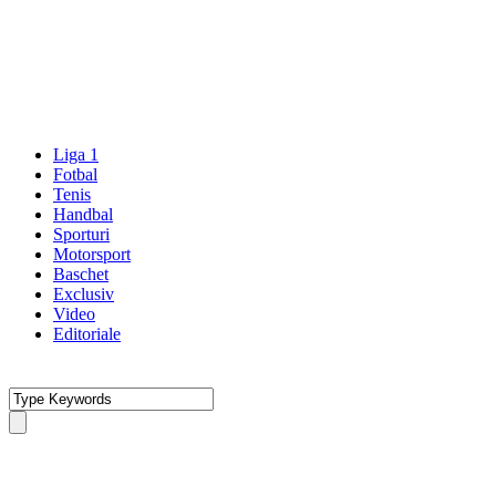
Liga 1
Fotbal
Tenis
Handbal
Sporturi
Motorsport
Baschet
Exclusiv
Video
Editoriale