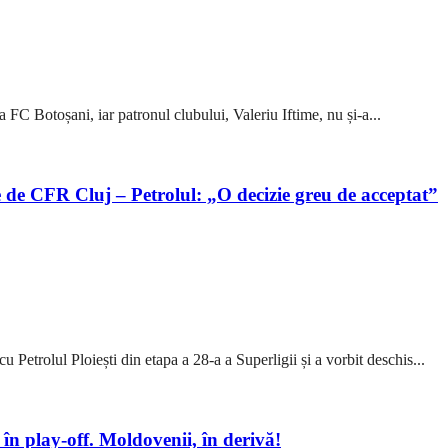
a FC Botoșani, iar patronul clubului, Valeriu Iftime, nu și-a...
 de CFR Cluj – Petrolul: „O decizie greu de acceptat”
 Petrolul Ploiești din etapa a 28-a a Superligii și a vorbit deschis...
tă în play-off. Moldovenii, în derivă!