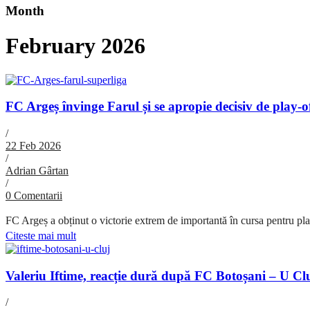
Month
February 2026
FC Argeș învinge Farul și se apropie decisiv de play-
/
22 Feb 2026
/
Adrian Gârtan
/
0 Comentarii
FC Argeș a obținut o victorie extrem de importantă în cursa pentru play-
Citeste mai mult
Valeriu Iftime, reacție dură după FC Botoșani – U Cl
/