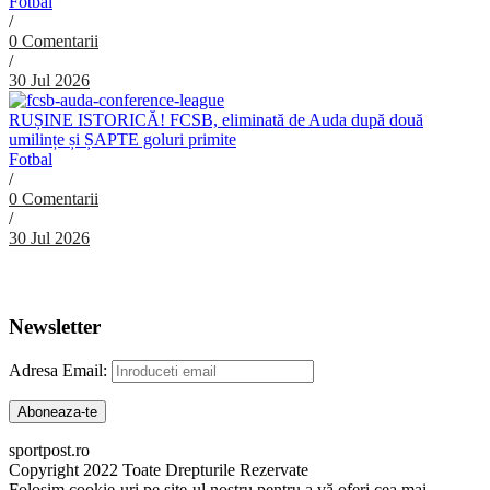
Fotbal
/
0 Comentarii
/
30 Jul 2026
RUȘINE ISTORICĂ! FCSB, eliminată de Auda după două
umilințe și ȘAPTE goluri primite
Fotbal
/
0 Comentarii
/
30 Jul 2026
Abonare Newsletter
Newsletter
Adresa Email:
sportpost.ro
Copyright 2022 Toate Drepturile Rezervate
Folosim cookie-uri pe site-ul nostru pentru a vă oferi cea mai