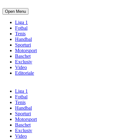
Open Menu
Liga 1
Fotbal
Tenis
Handbal
Sporturi
Motorsport
Baschet
Exclusiv
Video
Editoriale
Liga 1
Fotbal
Tenis
Handbal
Sporturi
Motorsport
Baschet
Exclusiv
Video