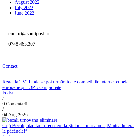
August 2022
July 2022
June 2022
contact@sportpost.ro
0748.463.307
Contact
Regal la TV! Unde se pot urmări toate competițiile interne, cupele
europene și TOP 5 campionate
Fotbal
/
0 Comentarii
/
04 Aug 2026
Gigi Becali, atac fără precedent la Ștefan Târnovanu: „Mintea lui era
la păcănele!”